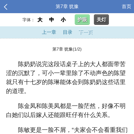
第7章 犹豫
首页
大
中
小
护眼
关灯
字体：
上一章
目录
下一页
第7章 犹豫(1/2)
陈奶奶说完这段话桌子上的大人都面带苦
涩的沉默了，可小一辈里除了不动声色的陈望
就只有十七岁的陈琳能体会到陈奶奶这些话里
的道理。
陈金凤和陈美凤都是一脸茫然，好像不明
白她们以后嫁人还能跟旺仔有什么关系。
陈敏更是一脸不屑，“夫家会不会看重我们