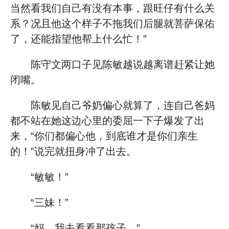
当然看我们自己有没有本事，跟旺仔有什么关
系？况且他这个样子不拖我们后腿就菩萨保佑
了，还能指望他帮上什么忙！”
陈守文两口子见陈敏越说越离谱赶紧让她
闭嘴。
陈敏见自己爷奶偏心就算了，连自己爸妈
都不站在她这边心里的委屈一下子爆发了出
来，“你们都偏心他，到底谁才是你们亲生
的！”说完就扭身冲了出去。
“敏敏！”
“三妹！”
“妈，我去看看那孩子。”