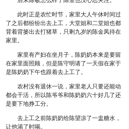
后来陈敏怎么样了陈望也没心思关注。
此时正是农忙时节，家里大人午休时间过
了之后都纷纷出去上工，大堂姐和二堂姐也都
背着背篓出去打猪草，只剩九岁的陈金凤待在
家里。
家里有产妇在坐月子，陈奶奶本来是要留
在家里面照顾，但是陈守明请了一天假在家于
是陈奶奶下午也跟着去上工了。
农村没有退休一说，家里老人只要还能动
都会干活，所以陈爷爷和陈奶奶六十好几了还
是要下地挣工分。
去上工之前陈奶奶给陈望凉了一盅糖水，
让他渴了时喝。