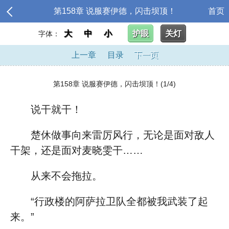
第158章 说服赛伊德，闪击坝顶！
首页
大
中
小
护眼
关灯
字体：
上一章
目录
下一页
第158章 说服赛伊德，闪击坝顶！(1/4)
说干就干！
楚休做事向来雷厉风行，无论是面对敌人
干架，还是面对麦晓雯干……
从来不会拖拉。
“行政楼的阿萨拉卫队全都被我武装了起
来。”