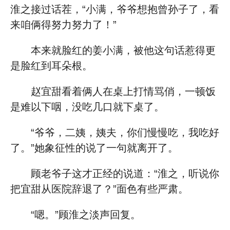
淮之接过话茬，“小满，爷爷想抱曾孙子了，看
来咱俩得努力努力了！”
本来就脸红的姜小满，被他这句话惹得更
是脸红到耳朵根。
赵宜甜看着俩人在桌上打情骂俏，一顿饭
是难以下咽，没吃几口就下桌了。
“爷爷，二姨，姨夫，你们慢慢吃，我吃好
了。”她象征性的说了一句就离开了。
顾老爷子这才正经的说道：“淮之，听说你
把宜甜从医院辞退了？”面色有些严肃。
“嗯。”顾淮之淡声回复。