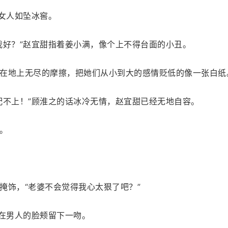
让女人如坠冰窖。
我好？”赵宜甜指着姜小满，像个上不得台面的小丑。
在地上无尽的摩擦，把她们从小到大的感情贬低的像一张白纸
配不上！”顾淮之的话冰冷无情，赵宜甜已经无地自容。
。
掩饰，“老婆不会觉得我心太狠了吧？”
尖在男人的脸颊留下一吻。