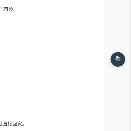
己可怜。
📚
就直接回家。