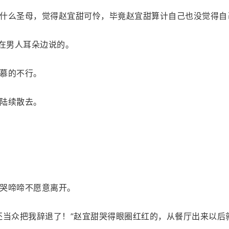
什么圣母，觉得赵宜甜可怜，毕竟赵宜甜算计自己也没觉得自
凑在男人耳朵边说的。
慕的不行。
陆续散去。
哭啼啼不愿意离开。
还当众把我辞退了！”赵宜甜哭得眼圈红红的，从餐厅出来以后