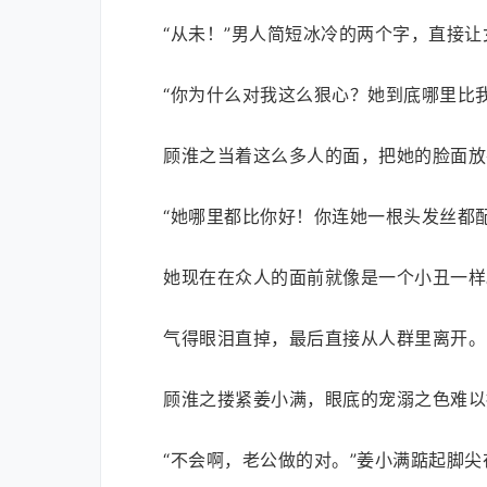
“从未！”男人简短冰冷的两个字，直接
“你为什么对我这么狠心？她到底哪里比
顾淮之当着这么多人的面，把她的脸面放
“她哪里都比你好！你连她一根头发丝都
她现在在众人的面前就像是一个小丑一样
气得眼泪直掉，最后直接从人群里离开。
顾淮之搂紧姜小满，眼底的宠溺之色难以
“不会啊，老公做的对。”姜小满踮起脚