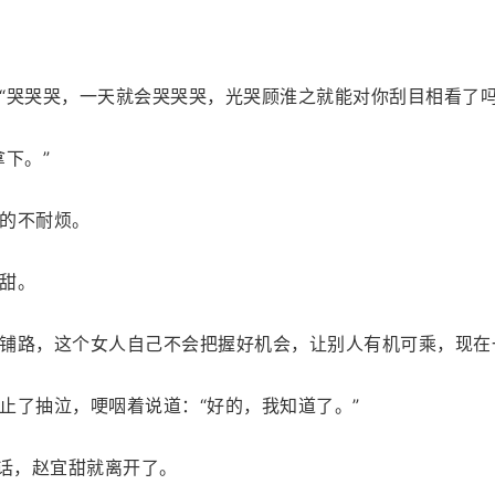
“哭哭哭，一天就会哭哭哭，光哭顾淮之就能对你刮目相看了吗
下。”
的不耐烦。
甜。
铺路，这个女人自己不会把握好机会，让别人有机可乘，现在
止了抽泣，哽咽着说道：“好的，我知道了。”
这话，赵宜甜就离开了。