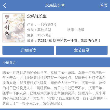
念慈陈长生
首页
念慈陈长生
作者：一只榴莲3号
分类：其他类型
状态：连载
更新：12小时前
最新：
第2514章 话痨的第一神魂，凯武的心意！
开始阅读
章节目录
小说简介
陈长生穿越到浩瀚的修仙世界，觉醒了长生系统。沉睡一年就增长一
年的寿命，并且还能并且还能获得一个属性点。我陈长生对打打杀杀
没有兴趣，我只想好好的睡觉，顺便给人送一下钟。沉睡十年，曾经
的村子已经物是人非。沉睡百年，昔日的皇朝已经不在。沉睡千年，
随手中下的花朵，已经成为无数修士争抢的灵药。沉睡万年，原来养
的小鸟已经变成了一方妖帝。“你挖了我王家的祖坟，我们王家和你不
共戴天！”“一帮小兔崽子，怎么说话呢？