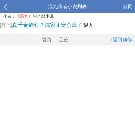
温九作者小说列表
首页
作者：《
温九
》的全部小说
真千金剜心？沈家团宠杀疯了
[其他]
/
温九
首页
足迹
↑返回顶部