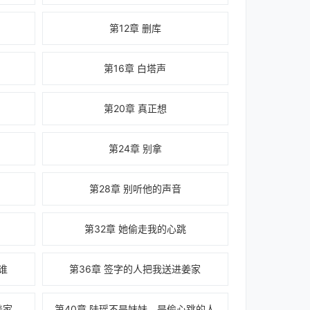
第12章 删库
第16章 白塔声
第20章 真正想
第24章 别拿
第28章 别听他的声音
第32章 她偷走我的心跳
谁
第36章 签字的人把我送进姜家
姜家
第40章 陆瑶不是妹妹，是偷心跳的人