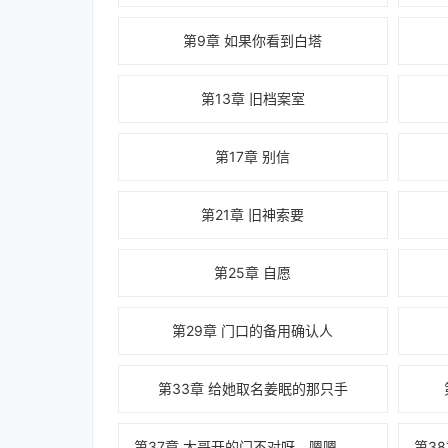
第9章 如果你看到白塔
第13章 旧档案室
第17章 别信
第21章 旧神索要
第25章 自愿
第29章 门口的备用确认人
第33章 给她取名姜眠的那只手
第37章 大哥开的门不对呀。嗯嗯。是给姜家