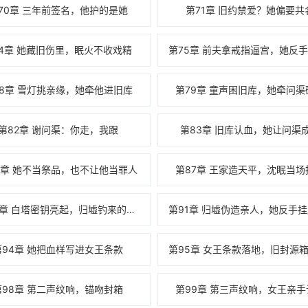
70章 三年前签名，他护的是她
第71章 旧约禁爱？她偏要共
74章 她藏旧伤里，眠火不收戏精
78章 雪灯挑亲缘，她牵他进旧库
第79章 童声困旧库，她牵问渠
第82章 谢问渠：你走，我跟
第83章 旧库认血，她让问渠
6章 她不当祭品，也不让他当罪人
第87章 王家造天平，沈眠当场
第90章 白塔密钥亮起，归墟钓来的不是猎物，是项目组
第94章 她把血样写进女王条款
第98章 第二声纹响，锚吻封箱
第99章 第三声纹响，女王亲手