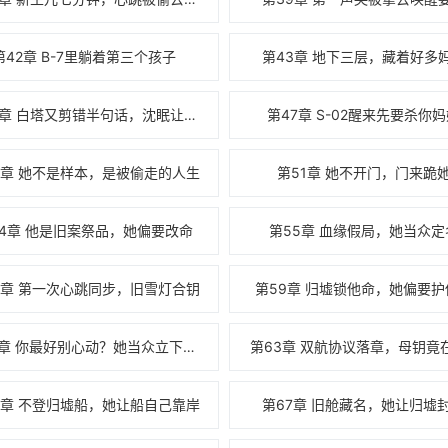
第42章 B-7里躺着第三个孩子
第43章 地下三层，藏着好多
第46章 白塔又剪错半句话，沈眠让母亲说完
第47章 S-02醒来先要杀你
0章 她不是样本，是被偷走的人生
第51章 她不开门，门来跪
54章 他是旧案祭品，她偏要改命
第55章 血缘假局，她当众定
8章 第一次心跳同步，旧雪灯合钥
第59章 归墟锁他命，她偏要护
第62章 你最好别心动？她当众立下双心协议
第63章 双航协议落章，母钥竟在...
6章 不登归墟船，她让船自己靠岸
第67章 旧舱藏名，她让归墟