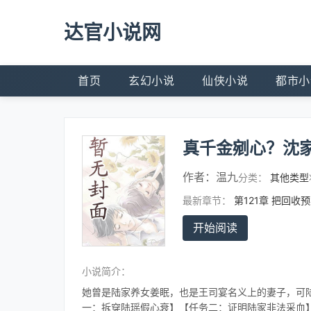
达官小说网
首页
玄幻小说
仙侠小说
都市小
真千金剜心？沈
作者：
温九
分类：
其他类型
最新章节：
第121章 把回收
开始阅读
小说简介：
她曾是陆家养女姜眠，也是王司宴名义上的妻子，可
一：拆穿陆瑶假心衰】【任务二：证明陆家非法采血