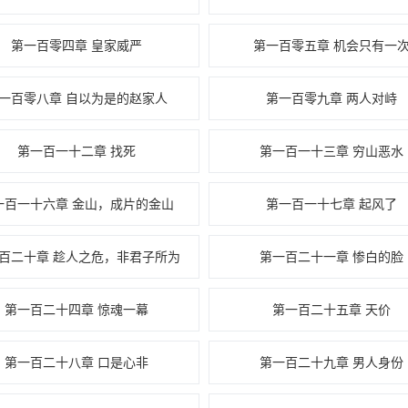
第一百零四章 皇家威严
第一百零五章 机会只有一
一百零八章 自以为是的赵家人
第一百零九章 两人对峙
第一百一十二章 找死
第一百一十三章 穷山恶水
一百一十六章 金山，成片的金山
第一百一十七章 起风了
百二十章 趁人之危，非君子所为
第一百二十一章 惨白的脸
第一百二十四章 惊魂一幕
第一百二十五章 天价
第一百二十八章 口是心非
第一百二十九章 男人身份