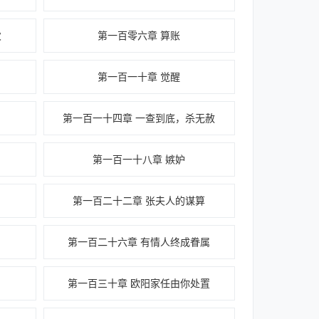
次
第一百零六章 算账
第一百一十章 觉醒
第一百一十四章 一查到底，杀无赦
第一百一十八章 嫉妒
第一百二十二章 张夫人的谋算
第一百二十六章 有情人终成眷属
第一百三十章 欧阳家任由你处置