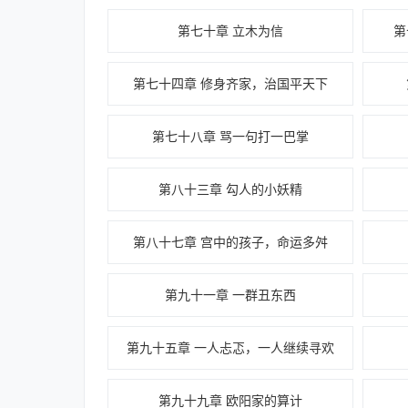
第七十章 立木为信
第
第七十四章 修身齐家，治国平天下
第七十八章 骂一句打一巴掌
第八十三章 勾人的小妖精
第八十七章 宫中的孩子，命运多舛
第九十一章 一群丑东西
第九十五章 一人忐忑，一人继续寻欢
第九十九章 欧阳家的算计