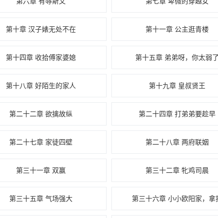
第六章 有辱斯文
第七章 卑微的穿越女
第十章 汉子婊无处不在
第十一章 公主逛青楼
第十四章 收拾傅家婆媳
第十五章 弟弟呀，你太弱
第十八章 好陌生的家人
第十九章 皇叔贤王
第二十二章 欲擒故纵
第二十四章 打弟弟要趁早
第二十七章 家徒四壁
第二十八章 两府联姻
第三十一章 双赢
第三十二章 牝鸡司晨
第三十五章 气场强大
第三十六章 小小欧阳家，拿