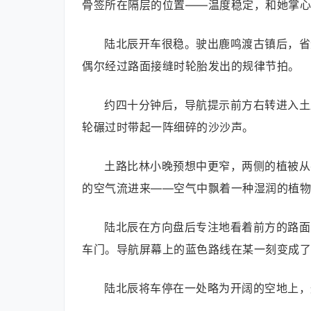
骨签所在隔层的位置——温度稳定，和她掌心
陆北辰开车很稳。驶出鹿鸣渡古镇后，省
偶尔经过路面接缝时轮胎发出的规律节拍。
约四十分钟后，导航提示前方右转进入土
轮碾过时带起一阵细碎的沙沙声。
土路比林小晚预想中更窄，两侧的植被从
的空气流进来——空气中飘着一种湿润的植物
陆北辰在方向盘后专注地看着前方的路面
车门。导航屏幕上的蓝色路线在某一刻变成了
陆北辰将车停在一处略为开阔的空地上，