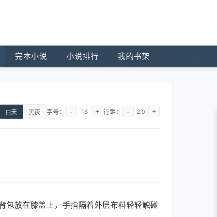
完本小说
小说排行
我的书架
字号：
-
+
行距：
-
+
16
2.0
白天
黑夜
背包放在膝盖上，手指隔着外层布料轻轻触碰