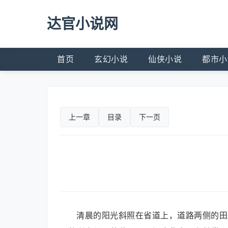
达官小说网
首页
玄幻小说
仙侠小说
都市小
上一章
目录
下一页
清晨的阳光斜照在省道上，道路两侧的田