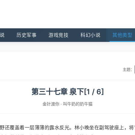
说
历史军事
游戏竞技
科幻小说
其他类型
主题：
第三十七章 泉下[1 / 6]
金针渡你
·
叫牛奶的奶牛猫
野还覆盖着一层薄薄的露水反光。林小晚坐在副驾驶座上，将