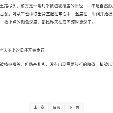
土路尽头，前方是一条几乎被植被覆盖的旧径——不是自然形
占领。她从背包中取出骨签握在掌心中，温度在一瞬间开始稳
一枚小点的颜色深度，都比昨天在鹿鸣渡时更深了。
乎辨认不出的旧径开始步行。
被植被覆盖，但路基扎实，没有出现需要绕行的障碍。植被以
上一章
目录
下一页