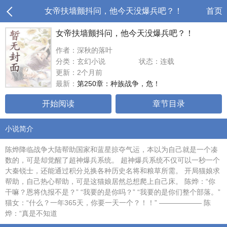
女帝扶墙颤抖问，他今天没爆兵吧？！
首页
女帝扶墙颤抖问，他今天没爆兵吧？！
作者：深秋的落叶
分类：玄幻小说
状态：连载
更新：2个月前
最新：
第250章：种族战争，危！
开始阅读
章节目录
小说简介
陈烨降临战争大陆帮助国家和蓝星掠夺气运，本以为自己就是一个凑
数的，可是却觉醒了超神爆兵系统。 超神爆兵系统不仅可以一秒一个
大秦锐士，还能通过积分兑换各种历史名将和粮草所需。 开局猫娘求
帮助，自己热心帮助，可是这猫娘居然总想爬上自己床。 陈烨：“你
干嘛？恩将仇报不是？” “我要的是你吗？” “我要的是你们整个部落。”
猫女：“什么？一年365天，你要一天一个？！！” —————— 陈
烨：“真是不知道