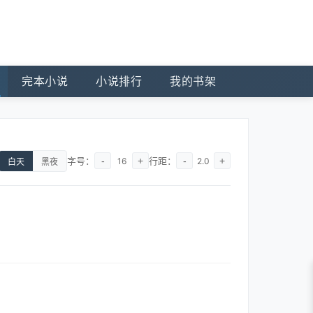
完本小说
小说排行
我的书架
字号：
-
+
行距：
-
+
16
2.0
白天
黑夜