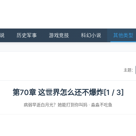
说
历史军事
游戏竞技
科幻小说
其他类型
主题：
第70章 这世界怎么还不爆炸[1 / 3]
病弱早逝白月光？她能打到你叫妈
·
淼淼不吃鱼