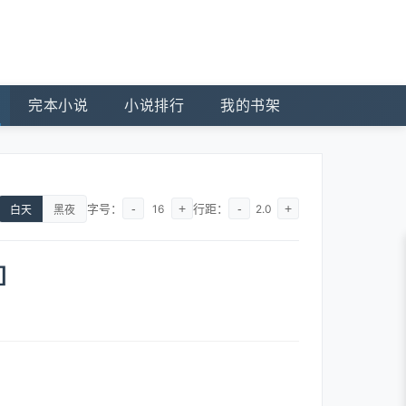
完本小说
小说排行
我的书架
字号：
-
+
行距：
-
+
16
2.0
白天
黑夜
]