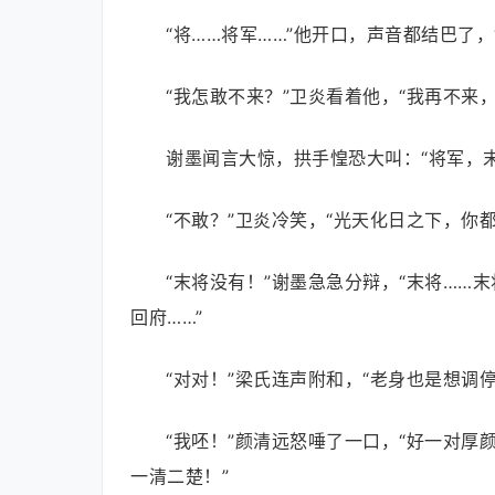
“将……将军……”他开口，声音都结巴了，
“我怎敢不来？”卫炎看着他，“我再不来
谢墨闻言大惊，拱手惶恐大叫：“将军，
“不敢？”卫炎冷笑，“光天化日之下，
“末将没有！”谢墨急急分辩，“末将…
回府……”
“对对！”梁氏连声附和，“老身也是想调
“我呸！”颜清远怒唾了一口，“好一对
一清二楚！”