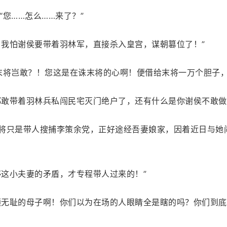
“您……怎么……来了？”
，我怕谢侯要带着羽林军，直接杀入皇宫，谋朝篡位了！”
末将岂敢？！您这是在诛末将的心啊！便借给末将一万个胆子，
你都敢带着羽林兵私闯民宅灭门绝户了，还有什么是你谢侯不敢做
…末将只是带人搜捕李策余党，正好途经吾妻娘家，因着近日与
停这小夫妻的矛盾，才专程带人过来的！”
厚颜无耻的母子啊！你们以为在场的人眼睛全是瞎的吗？你们到