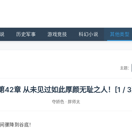
说
历史军事
游戏竞技
科幻小说
其他类型
主题：
第42章 从未见过如此厚颜无耻之人！[1 / 3
夺娇色
·
胖师太
间骤降到谷底！