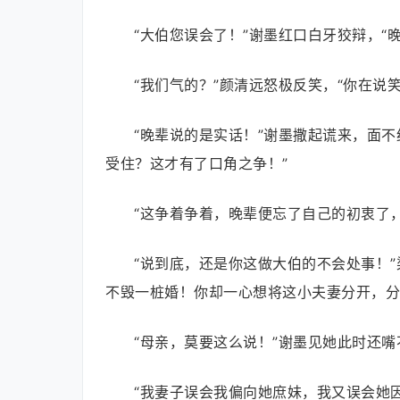
“大伯您误会了！”谢墨红口白牙狡辩，
“我们气的？”颜清远怒极反笑，“你在说笑
“晚辈说的是实话！”谢墨撒起谎来，面
受住？这才有了口角之争！”
“这争着争着，晚辈便忘了自己的初衷了
“说到底，还是你这做大伯的不会处事！
不毁一桩婚！你却一心想将这小夫妻分开，分
“母亲，莫要这么说！”谢墨见她此时还
“我妻子误会我偏向她庶妹，我又误会她