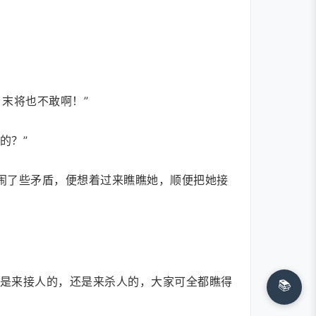
末将也不敢啊！”
的？”
她闹了些矛盾，便想着过来瞧瞧她，顺便把她接
底是来接人的，还是来杀人的，大家可全都瞧得
📚