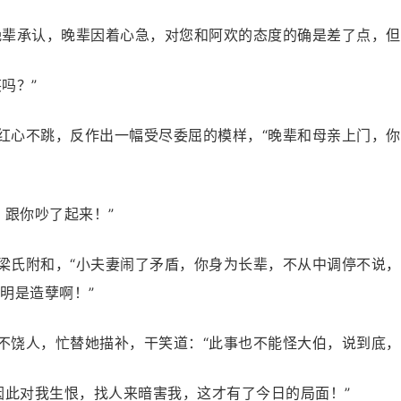
“晚辈承认，晚辈因着心急，对您和阿欢的态度的确是差了点，但
吗？”
不红心不跳，反作出一幅受尽委屈的模样，“晚辈和母亲上门，
，跟你吵了起来！”
”梁氏附和，“小夫妻闹了矛盾，你身为长辈，不从中调停不说
明是造孽啊！”
嘴不饶人，忙替她描补，干笑道：“此事也不能怪大伯，说到底，
因此对我生恨，找人来暗害我，这才有了今日的局面！”