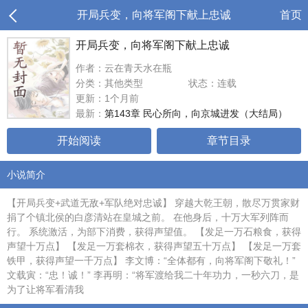
开局兵变，向将军阁下献上忠诚
首页
开局兵变，向将军阁下献上忠诚
作者：云在青天水在瓶
分类：其他类型
状态：连载
更新：1个月前
最新：
第143章 民心所向，向京城进发（大结局）
开始阅读
章节目录
小说简介
【开局兵变+武道无敌+军队绝对忠诚】 穿越大乾王朝，散尽万贯家财
捐了个镇北侯的白彦清站在皇城之前。 在他身后，十万大军列阵而
行。 系统激活，为部下消费，获得声望值。 【发足一万石粮食，获得
声望十万点】 【发足一万套棉衣，获得声望五十万点】 【发足一万套
铁甲，获得声望一千万点】 李文博：“全体都有，向将军阁下敬礼！”
文载寅：“忠！诚！” 李再明：“将军渡给我二十年功力，一秒六刀，是
为了让将军看清我