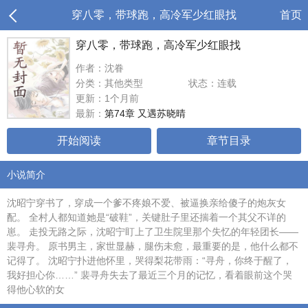
穿八零，带球跑，高冷军少红眼找
首页
穿八零，带球跑，高冷军少红眼找
作者：沈眷
分类：其他类型
状态：连载
更新：1个月前
最新：
第74章 又遇苏晓晴
开始阅读
章节目录
小说简介
沈昭宁穿书了，穿成一个爹不疼娘不爱、被逼换亲给傻子的炮灰女
配。 全村人都知道她是“破鞋”，关键肚子里还揣着一个其父不详的
崽。 走投无路之际，沈昭宁盯上了卫生院里那个失忆的年轻团长——
裴寻舟。 原书男主，家世显赫，腿伤未愈，最重要的是，他什么都不
记得了。 沈昭宁扑进他怀里，哭得梨花带雨：“寻舟，你终于醒了，
我好担心你……” 裴寻舟失去了最近三个月的记忆，看着眼前这个哭
得他心软的女