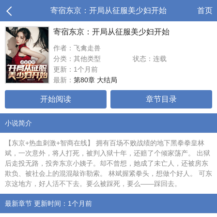
寄宿东京：开局从征服美少妇开始
首页
寄宿东京：开局从征服美少妇开始
作者：飞禽走兽
分类：其他类型
状态：连载
更新：1个月前
最新：
第80章 大结局
开始阅读
章节目录
小说简介
【东京+热血刺激+智商在线】 拥有百场不败战绩的地下黑拳拳皇林
斌，一次意外，将人打死，被判入狱十年，还赔了个倾家荡产。 出狱
后走投无路，投奔东京小姨子。却不曾想，她成了未亡人，还被房东
欺负、被社会上的混混敲诈勒索。 林斌握紧拳头，想做个好人。 可东
京这地方，好人活不下去。要么被踩死，要么——踩回去。
最新章节 更新时间：1个月前