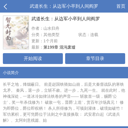
武道长生：从边军小卒到人间阎罗
首页
武道长生：从边军小卒到人间阎罗
作者：山水归舟
分类：其他类型
状态：连载
更新：1个月前
最新：
第199章 混沌废墟
开始阅读
章节目录
小说简介
长平之地，烽烟蔽日。 前是赵国铁骑如山崩，后是大秦督战队的寒铁
戈矛。 秦风，退一步，立斩不赦。进一步，九死一生。 就在此时，他
神魂深处，一道冰冷如律法铁卷的声音—— 斩敌首一级，赐爵‘公
士’，奖一年杀伐修为！ 破敌一屯，晋爵‘上造’，赏百年沙场真元！ 修
为即爵位，爵位即权柄！ 杀人所得修为，可顷刻灌体，破境如破竹！
军功累积，更可凭爵位于法则之中直接换取： 武安君白起《武道兵
解》、太阿剑意残篇、始