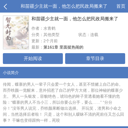
和苗疆少主就一面，他怎么把民政局搬来了
首页
和苗疆少主就一面，他怎么把民政局搬来了
作者：水青鹤
分类：其他类型
状态：连载
更新：2个月前
最新：
第161章 里面挺热闹的
开始阅读
章节目录
小说简介
传闻，蝶寨的男人一辈子只会爱一个女人，甚至不惜赌上自己的命。
而乔昳颜一觉醒来，意外招惹了自己的甲方大佬，那位神秘的蝶寨少
主。 男人一头银发，容貌绝色，琥珀色的眸子里透着她看不懂的危
险：“蝶寨的男人不当小三，所以你要么分手，要么……” “分分
分！”没等男人说完，乔昳颜果断做出选择。 开玩笑，渣男和小命之
间，当然选择后者啦！ 只是，这个和别人暧昧不清的死前任又怎么回
事？ 干嘛也变得跟狗一样，死咬