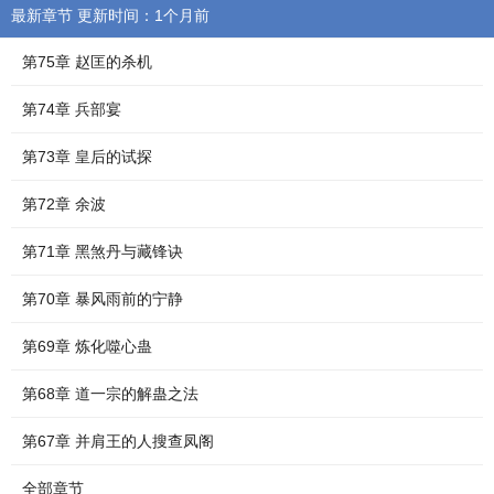
最新章节 更新时间：1个月前
第75章 赵匡的杀机
第74章 兵部宴
第73章 皇后的试探
第72章 余波
第71章 黑煞丹与藏锋诀
第70章 暴风雨前的宁静
第69章 炼化噬心蛊
第68章 道一宗的解蛊之法
第67章 并肩王的人搜查凤阁
全部章节