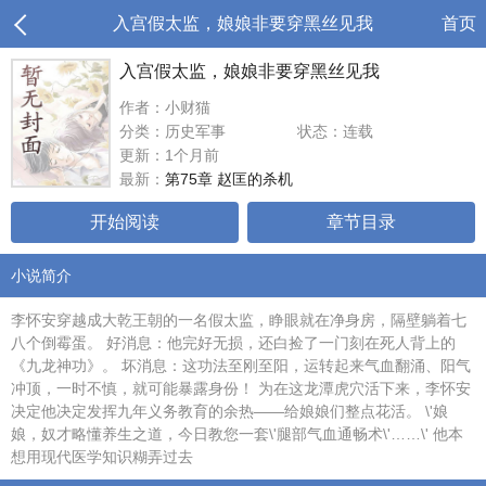
入宫假太监，娘娘非要穿黑丝见我
首页
入宫假太监，娘娘非要穿黑丝见我
作者：小财猫
分类：历史军事
状态：连载
更新：1个月前
最新：
第75章 赵匡的杀机
开始阅读
章节目录
小说简介
李怀安穿越成大乾王朝的一名假太监，睁眼就在净身房，隔壁躺着七
八个倒霉蛋。 好消息：他完好无损，还白捡了一门刻在死人背上的
《九龙神功》。 坏消息：这功法至刚至阳，运转起来气血翻涌、阳气
冲顶，一时不慎，就可能暴露身份！ 为在这龙潭虎穴活下来，李怀安
决定他决定发挥九年义务教育的余热——给娘娘们整点花活。 \'娘
娘，奴才略懂养生之道，今日教您一套\'腿部气血通畅术\'……\' 他本
想用现代医学知识糊弄过去