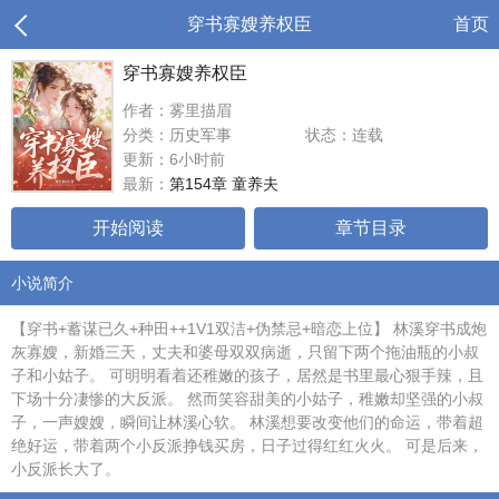
穿书寡嫂养权臣
首页
穿书寡嫂养权臣
作者：雾里描眉
分类：历史军事
状态：连载
更新：6小时前
最新：
第154章 童养夫
开始阅读
章节目录
小说简介
【穿书+蓄谋已久+种田++1V1双洁+伪禁忌+暗恋上位】 林溪穿书成炮
灰寡嫂，新婚三天，丈夫和婆母双双病逝，只留下两个拖油瓶的小叔
子和小姑子。 可明明看着还稚嫩的孩子，居然是书里最心狠手辣，且
下场十分凄惨的大反派。 然而笑容甜美的小姑子，稚嫩却坚强的小叔
子，一声嫂嫂，瞬间让林溪心软。 林溪想要改变他们的命运，带着超
绝好运，带着两个小反派挣钱买房，日子过得红红火火。 可是后来，
小反派长大了。