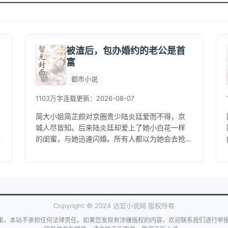
被渣后，包办婚约的老公是首
富
都市小说
1103万字
连载
更新：2026-08-07
简大小姐简芷颜对京圈贵少陆炎廷爱而不得，京
城人尽皆知。后来陆炎廷却爱上了她小白花一样
的闺蜜，与她迅速闪婚。所有人都以为她会去抢
婚，却不知她先他们一天结了婚。大家都嘲笑她
的丈夫拿不出手，从不敢带出来见人...
Copyright © 2024 达官小说网 版权所有
集，本站不承担任何法律责任。如果您发现有涉嫌版权的内容，欢迎联系我们进行举报