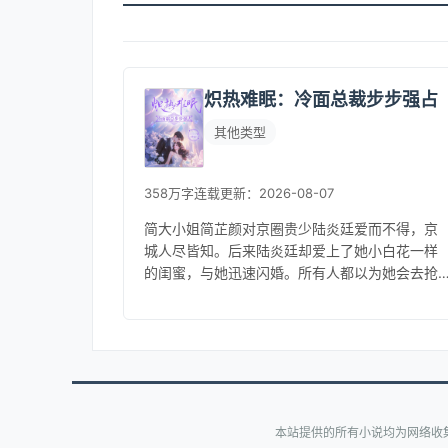
炽热难眠：冷面总裁步步强占
其他类型
358万字
连载
更新：2026-08-07
简大小姐简芷颜对京圈贵少陆炎廷爱而不得，京
城人尽皆知。后来陆炎廷却爱上了她小白花一样
的闺蜜，与她迅速闪婚。所有人都以为她会去抢
婚，却不知她先他们一天结了婚。大家都嘲笑她
的丈夫拿不出手，从不敢带出来见人...
本站提供的所有小说均为网络收