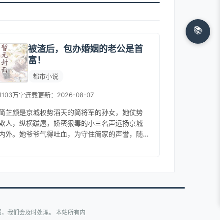
📚
被渣后，包办婚姻的老公是首
富！
都市小说
1103万字
连载
更新：2026-08-07
简芷颜是京城权势滔天的简将军的孙女，她仗势
欺人，纵横跋扈，娇蛮狠毒的小三名声远扬京城
内外。她爷爷气得吐血，为守住简家的声誉，随
便就找了个人将她嫁了。她气急败坏，而在见到
那个俊美如神祗，浑身贵气的充斥着...
，我们会及时处理。 本站所有内