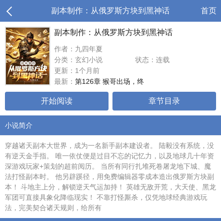
副本制作：从俄罗斯方块到黑神话
首页
副本制作：从俄罗斯方块到黑神话
作者：九四年夏
分类：玄幻小说
状态：连载
更新：1个月前
最新：
第126章 猴哥出场，终
开始阅读
章节目录
小说简介
穿越诸天副本大世界，成为一名新手副本建设者。 陆毅没有系统，没
有逆天金手指。 唯一依仗便是过目不忘的记忆力，以及地球几十年资
深游戏玩家+策划的超前阅历。 当所有同行扎堆死卷屠龙地下城、魔
法打怪副本时。 他另辟蹊径，用免费编辑器零成本造出俄罗斯方块副
本！ 斗地主上分，解锁逆天气运加持！ 英雄无敌开荒，大天使、黑龙
军团可直接具象化降临现实！ 不靠打怪厮杀，仅凭地球经典游戏玩
法，完美契合诸天规则，给所有