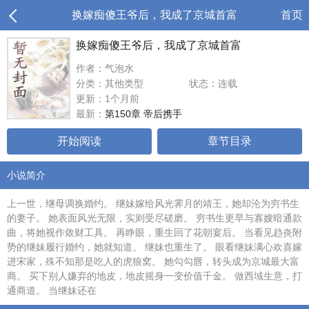
换嫁痴傻王爷后，我成了京城首富
首页
换嫁痴傻王爷后，我成了京城首富
作者：气泡水
分类：其他类型
状态：连载
更新：1个月前
最新：
第150章 帝后携手
开始阅读
章节目录
小说简介
上一世，继母调换婚约。 继妹嫁给风光霁月的靖王，她却沦为穷书生
的妻子。 她表面风光无限，实则受尽磋磨。 穷书生更早与寡嫂暗通款
曲，将她视作敛财工具。 再睁眼，重生回了花朝宴后。 当看见趋炎附
势的继妹履行婚约，她就知道。 继妹也重生了。 眼看继妹满心欢喜嫁
进宋家，殊不知那是吃人的虎狼窝。 她勾勾唇，转头成为京城最大富
商。 买下别人嫌弃的地皮，地皮摇身一变价值千金。 做西域生意，打
通商道。 当继妹还在