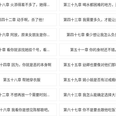
第三十八章 火添得差不多了，她得让狼崽子尝尝甜头
第四十二章 动手啊，杀了他！
第四十六章 阿放，原来女朋友是你单方面认的啊
第四十七章 秦少想让我怎么负
第五十章 看你就该找她挂个号，看看脑子
第五十一章 你的身材还不错
十四章 因为，你就是恶的本身啊
第五十八章 帮她穿衣服
第六十二章 不想再放一个需要时刻权衡利益的女人在身边
十六章 我看你是想见陈郁歌吧。