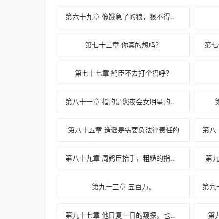
第六十九章 像饿急了的狼，狠不得咬下一块肉吞进肚子里
第七十三章 你真的想吗？
第七
第七十七章 鹤臣不去打个招呼？
第八十一章 指的是您夜会女明星的舆论？
第八十五章 造谣是需要负法律责任的
第八十九章 周鹤臣抬手，粗糙的指腹触碰她的脖子，
第九
第九十三章 五百万。
第九十七章 他日复一日的窥探，也并不像她说的那样轻而
第