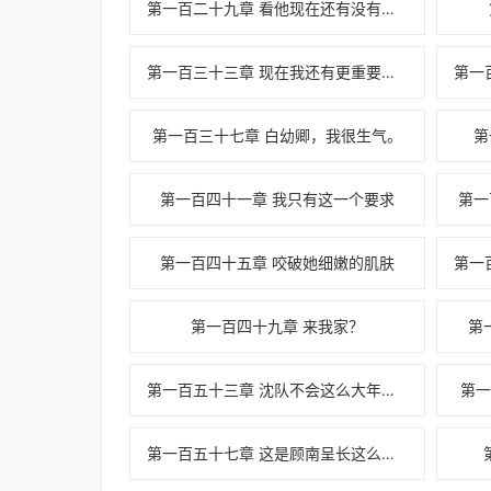
第一百二十九章 看他现在还有没有空理你们。
第一百三十三章 现在我还有更重要的事情请教白医生。”
第一百三十七章 白幼卿，我很生气。
第
第一百四十一章 我只有这一个要求
第一
第一百四十五章 咬破她细嫩的肌肤
第一百四十九章 来我家？
第
第一百五十三章 沈队不会这么大年纪，还是单身吧？
第一
第一百五十七章 这是顾南呈长这么大，第一次被女人拥抱。