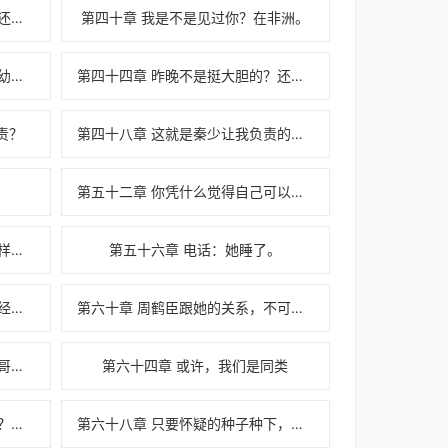
第三十九章 喝水都困难的地方，还没条件考虑心理健康这
第四十章 我是不是见过你？在非洲。
第四十三章 我需要多久，才能让幼卿不再这样戒备？
第四十四章 昨晚不是挺大胆的？还不好意思起来了
责？
第四十八章 这就是秦少让我负责的方式？
。
第五十二章 你凭什么觉得自己可以做我的同盟？
第五十五章 幼卿也要像对他们那样向我复仇吗？
第五十六章 电话：她睡了。
第五十九章 姚小姐是否有过戒瘾经历？
第六十章 周鹤臣跟她的关系，不可能简单
第六十三章 我怎么能确定选择大哥，就一定比干妈要好呢
第六十四章 或许，我们是同类
第六十七章 你不是要去跟他吃饭？关心我做什么？
第六十八章 只要怀疑的种子种下，就会在他心底生根发芽