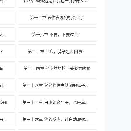
第七章 是不是那个死人跟着我们回来了？
第八章 幼卿这是把我也一并扫射进去了？
第十二章 该你表现的机会来了
第十五章 不要像你二哥那样，就太无聊了。
第十六章 不要，不要过来！
了？
第二十章 红痕，脖子怎么回事？
第二十三章 她要让白幼卿再也没有资本勾引她身边的男人
第二十四章 他突然想摘下头盔去吻她
第二十七章 今儿就让你看看，我到底有没有大用。
第二十八章 狠狠掐住白幼卿的脖子，举起刀朝她的脸划去
真好用
第三十二章 白小姐这胆子，也是真敢说啊！
第三十五章 再不回我消息，我就来找你了啊。
第三十六章 他的反应，让白幼卿很满意