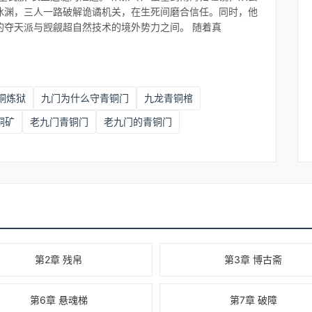
冰渊，三人一路破解诡谲机关，在生死间磨合信任。同时，他
的夺天派与觊觎超自然技术的境外势力之间。 随着真
铜炼狱
九门为什么守青铜门
九龙青铜棺
铜矿
老九门青铜门
老九门的青铜门
第2章 残帛
第3章 博古斋
第6章 悬魂梯
第7章 破障