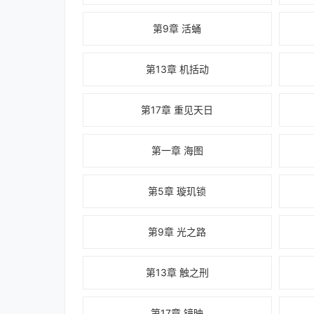
第9章 活蛹
第13章 机括动
第17章 重见天日
第一章 海图
第5章 璇玑锁
第9章 光之路
第13章 触之刑
第17章 镜映