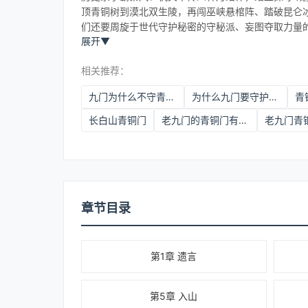
顶青铜树到漠北双生陵，再闯巫峡悬棺阵、踏破昆仑
们还要周旋于世代守护秘密的守秘派、妄图夺取力量
展开
▼
相关推荐：
九门为什么不守青铜门
为什么九门要守护青铜门
青
长白山青铜门
老九门的青铜门有什么秘密
老九门青
章节目录
第1章 遗言
第5章 入山