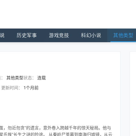
说
历史军事
游戏竞技
科幻小说
其他类型
类：
其他类型
状态：
连载
更新时间：
1个月前
茧，勿近勿贪”的遗言，意外卷入跨越千年的惊天秘局。他与
星氏族”长生之谜的险途。 从秦岭尸茧墓到南海归墟镜，从云