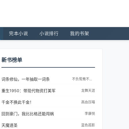
完本小说
小说排行
我的书架
新书榜单
词条修仙，一年抽取一词条
不负鸳鸯不负仙
重生1950：带现代物资打美军
龙舞天涯
千金不换此千金！
高血压喵
回到豪门，我比比格还能闯祸
李康悦
天魔道圣
蓝色孤影