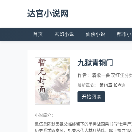
达官小说网
首页
玄幻小说
仙侠小说
都市小
九狱青铜门
作者：
清歌一曲叹红尘
分
最新章节：
第14章 长老言
开始阅读
小说简介：
退伍兵陈默因祖父临终留下的半卷战国帛书与“七星尸
历史系学霸秦风、机关术传人林月结伴，踏上探寻“观