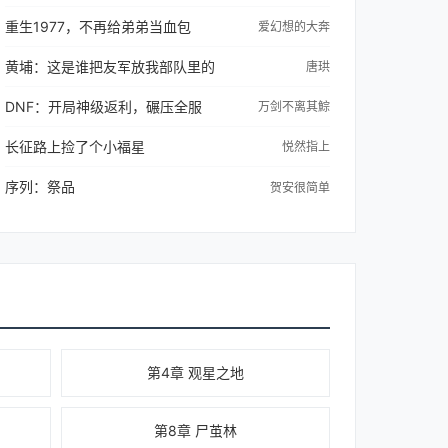
重生1977，不再给弟弟当血包
爱幻想的大奔
黄埔：这是谁把友军放我部队里的
唐珙
DNF：开局神级返利，碾压全服
万剑不离其鯮
长征路上捡了个小福星
悦然指上
序列：祭品
贺安很简单
第4章 观星之地
第8章 尸茧林