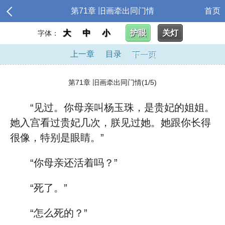
第71章 旧画牵出同门情
首页
大
中
小
护眼
关灯
字体：
上一章
目录
下一页
第71章 旧画牵出同门情(1/5)
“见过。你母亲叫杨玉珠，是贵妃的姐姐。
她入宫看过贵妃几次，朕见过她。她跟你长得
很像，特别是眼睛。”
“你母亲还活着吗？”
“死了。”
“怎么死的？”