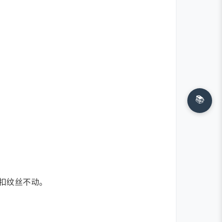
📚
扣纹丝不动。