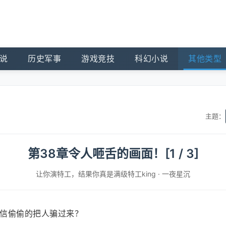
说
历史军事
游戏竞技
科幻小说
其他类型
主题：
第38章令人咂舌的画面！[1 / 3]
让你演特工，结果你真是满级特工king
·
一夜星沉
信偷偷的把人骗过来？