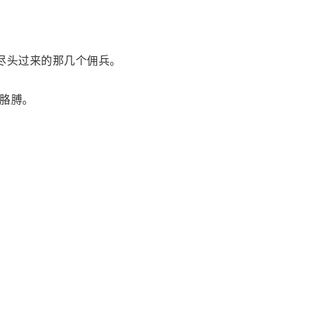
尽头过来的那几个佣兵。
胳膊。