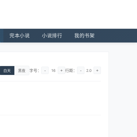
完本小说
小说排行
我的书架
字号：
-
+
行距：
-
+
16
2.0
白天
黑夜