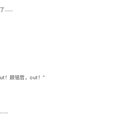
了……
t！顾铭哲，out！”
……