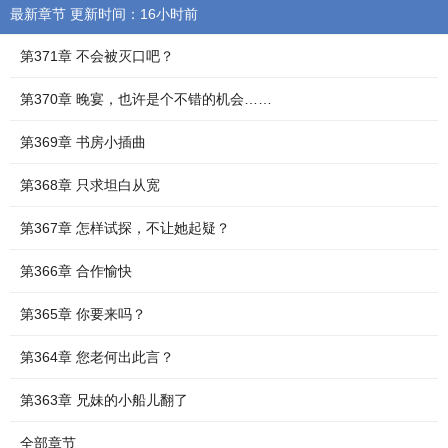
最新章节 更新时间：16小时前
第371章 不会被灭口吧？
第370章 晚宴，也许是个不错的机会……
第369章 书房小插曲
第368章 只求坦白从宽
第367章 怎样试探，不让她起疑？
第366章 合作愉快
第365章 你要来吗？
第364章 您老何出此言？
第363章 兄妹的小船儿翻了
全部章节