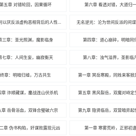
第五章 对错轮回，因果循环
第六章 看透对错，大道归
世人何以厌反派虚构恶相背后的人性心理
无名逆光：沦为世间反派的间谍
第三章：圣光照渊，魔影临身
第四章：道心崩碎，明暗同
第七章：人间生妄，幽寂衡天
第八章：浊气溢界，圣影临
终章：明暗归墟，万古共生
第一章 冥岳寒殿，同姓来客掀
四章 诈顺藏谋，鏖战连山伏杀机
第五章 黑风裂岳，双魔对峙定
八章 岳骨浴血，双锋合璧破六宗
第九章 隐贤临岳，双营暗弈起
二章 伪书构陷，奸谋败露现元凶
第一章 寒雾荒岭，正邪初