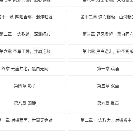
第十一章 阴阳合璧，混沌归墟
第十二章 道心相融，山河新
第二章 一念殊途，深渊问心
第三章 界风骤起，黑白同
第六章 圣军压境，并肩迎敌
第七章 黑白逆击，碎圣扬
终章 云崖共老，黑白无间
第一章 暗涌
第四章 影子
第五章 双面
第八章 囚徒
第九章 反击
第一章 对错两面，世事无绝对
第二章 一念取舍，对错皆由