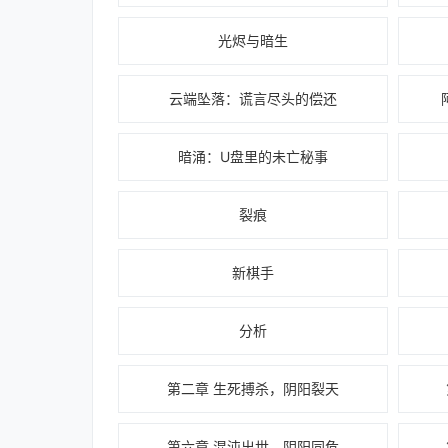
光烬与暗生
云端坠落：谎言尽头的偿还
暗涌：U盘里的未亡秘事
裂痕
新棋手
分析
第二章 生死搏杀，阴阳裂天
第六章 混沌出世，阴阳同危