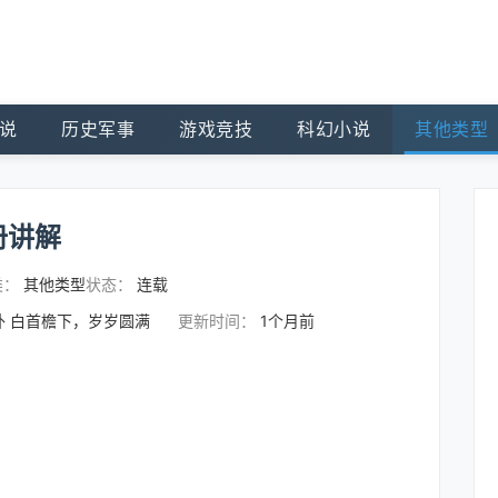
说
历史军事
游戏竞技
科幻小说
其他类型
册讲解
类：
其他类型
状态：
连载
外 白首檐下，岁岁圆满
更新时间：
1个月前