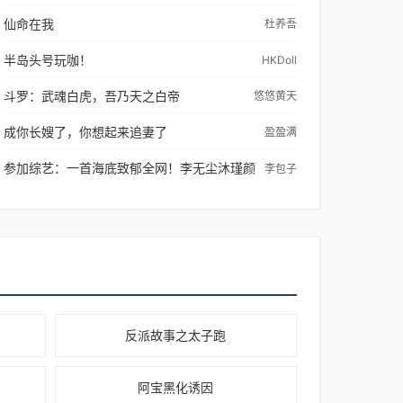
仙命在我
杜养吾
半岛头号玩咖！
HKDoll
斗罗：武魂白虎，吾乃天之白帝
悠悠黄天
成你长嫂了，你想起来追妻了
盈盈满
参加综艺：一首海底致郁全网！李无尘沐瑾颜
李包子
反派故事之太子跑
阿宝黑化诱因