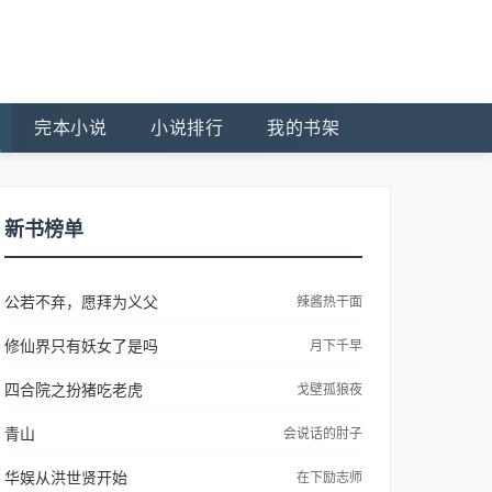
完本小说
小说排行
我的书架
新书榜单
公若不弃，愿拜为义父
辣酱热干面
修仙界只有妖女了是吗
月下千早
四合院之扮猪吃老虎
戈壁孤狼夜
青山
会说话的肘子
华娱从洪世贤开始
在下励志师