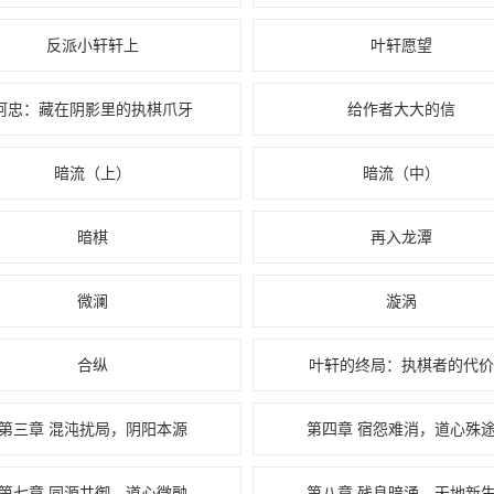
反派小轩轩上
叶轩愿望
阿忠：藏在阴影里的执棋爪牙
给作者大大的信
暗流（上）
暗流（中）
暗棋
再入龙潭
微澜
漩涡
合纵
叶轩的终局：执棋者的代价
第三章 混沌扰局，阴阳本源
第四章 宿怨难消，道心殊
第七章 同源共御，道心微融
第八章 残息暗涌，天地新