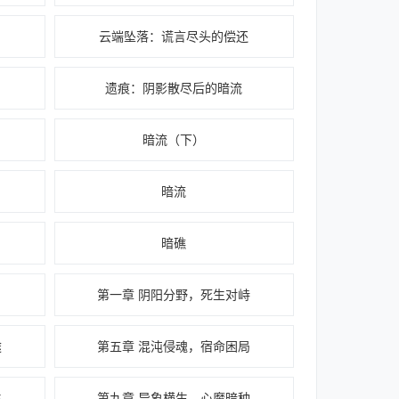
云端坠落：谎言尽头的偿还
遗痕：阴影散尽后的暗流
暗流（下）
暗流
暗礁
第一章 阴阳分野，死生对峙
途
第五章 混沌侵魂，宿命困局
生
第九章 异象横生，心魔暗种