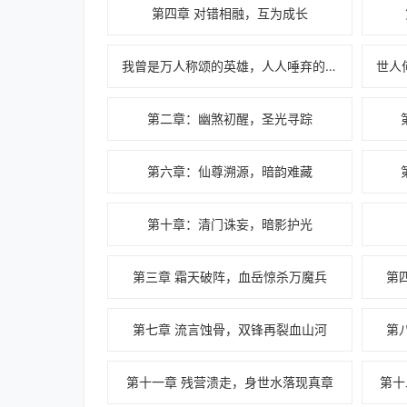
第四章 对错相融，互为成长
我曾是万人称颂的英雄，人人唾弃的反派
第二章：幽煞初醒，圣光寻踪
第六章：仙尊溯源，暗韵难藏
第十章：清门诛妄，暗影护光
第三章 霜天破阵，血岳惊杀万魔兵
第
第七章 流言蚀骨，双锋再裂血山河
第
第十一章 残营溃走，身世水落现真章
第十