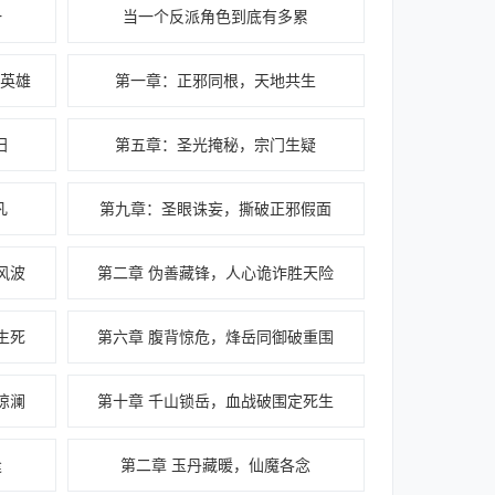
一
当一个反派角色到底有多累
英雄
第一章：正邪同根，天地共生
归
第五章：圣光掩秘，宗门生疑
凡
第九章：圣眼诛妄，撕破正邪假面
风波
第二章 伪善藏锋，人心诡诈胜天险
生死
第六章 腹背惊危，烽岳同御破重围
惊澜
第十章 千山锁岳，血战破围定死生
逢
第二章 玉丹藏暖，仙魔各念