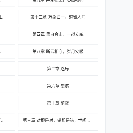
生
第十三章 万象归一，道留人间
守
第四章 黑白合击，一战立威
威
第八章 断云相守，岁月安暖
第二章 迷局
第六章 裂痕
第十章 前夜
心
第三章 对即是对，错即是错，世间自有定规