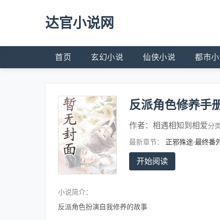
达官小说网
首页
玄幻小说
仙侠小说
都市小
反派角色修养手
作者：
相遇相知到相爱
分
最新章节：
正邪殊途·最终番
开始阅读
小说简介：
反派角色扮演自我修养的故事