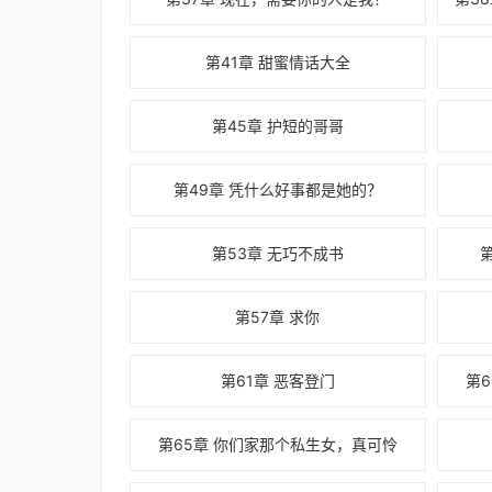
第41章 甜蜜情话大全
第45章 护短的哥哥
第49章 凭什么好事都是她的？
第53章 无巧不成书
第57章 求你
第61章 恶客登门
第
第65章 你们家那个私生女，真可怜