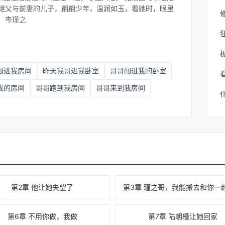
她继父与前妻的儿子，翩翩少年，温润如玉，看她时，眼里
 岑瑾之
闯进我房间
昨天我哥进我卧室
哥哥闯进我的卧室
我的房间
哥哥跑到我房间
哥哥来到我房间
第2章 他让她失望了
第6章 不用你做，我做
第7章 陆朝槿让她回家