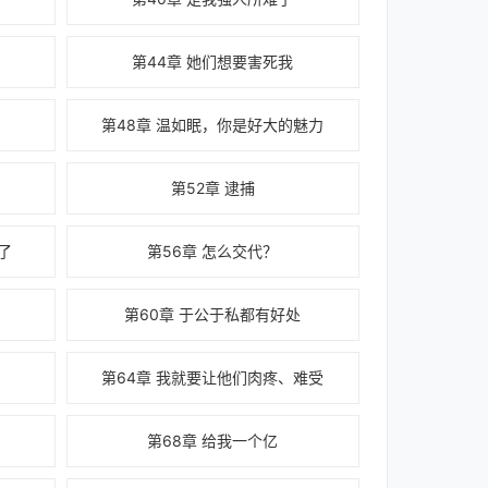
第44章 她们想要害死我
第48章 温如眠，你是好大的魅力
第52章 逮捕
了
第56章 怎么交代？
第60章 于公于私都有好处
第64章 我就要让他们肉疼、难受
第68章 给我一个亿