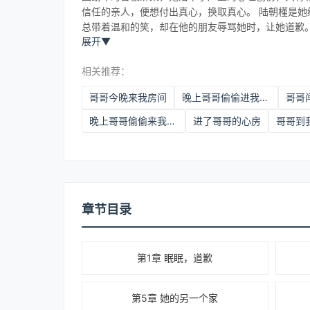
信任的亲人，便想付出真心，换取真心。 陆朝槿是
总带着温和的笑，却在他的朋友辱骂她时，让她道歉。
展开
▼
相关推荐：
哥哥今晚来我房间
晚上哥哥偷偷进我房间
哥哥
晚上哥哥偷偷来我房间
进了哥哥的心房
哥哥到
章节目录
第1章 眠眠，道歉
第5章 她的另一个家