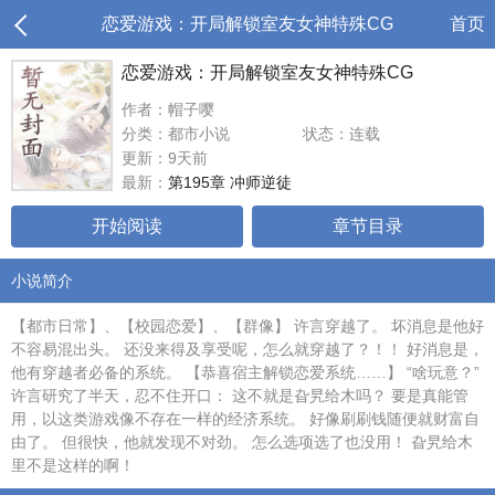
恋爱游戏：开局解锁室友女神特殊CG
首页
恋爱游戏：开局解锁室友女神特殊CG
作者：帽子嘤
分类：都市小说
状态：连载
更新：9天前
最新：
第195章 冲师逆徒
开始阅读
章节目录
小说简介
【都市日常】、【校园恋爱】、【群像】 许言穿越了。 坏消息是他好
不容易混出头。 还没来得及享受呢，怎么就穿越了？！！ 好消息是，
他有穿越者必备的系统。 【恭喜宿主解锁恋爱系统……】 “啥玩意？”
许言研究了半天，忍不住开口： 这不就是旮旯给木吗？ 要是真能管
用，以这类游戏像不存在一样的经济系统。 好像刷刷钱随便就财富自
由了。 但很快，他就发现不对劲。 怎么选项选了也没用！ 旮旯给木
里不是这样的啊！