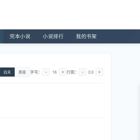
完本小说
小说排行
我的书架
字号：
-
+
行距：
-
+
16
2.0
白天
黑夜