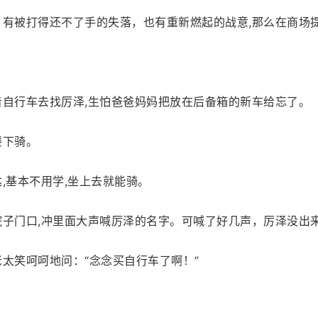
，有被打得还不了手的失落，也有重新燃起的战意,那么在商场
着自行车去找厉泽,生怕爸爸妈妈把放在后备箱的新车给忘了。
楼下骑。
,基本不用学,坐上去就能骑。
院子门口,冲里面大声喊厉泽的名字。可喊了好几声，厉泽没出
太笑呵呵地问：“念念买自行车了啊！”