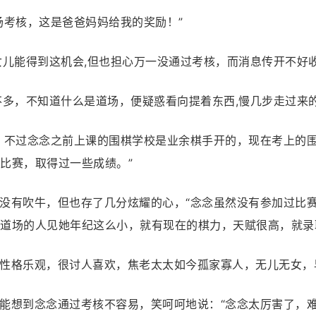
场考核，这是爸爸妈妈给我的奖励！”
女儿能得到这机会,但也担心万一没通过考核，而消息传开不好
不多，不知道什么是道场，便疑惑看向提着东西,慢几步走过来
，不过念念之前上课的围棋学校是业余棋手开的，现在考上的
比赛，取得过一些成绩。”
没有吹牛，但也存了几分炫耀的心，“念念虽然没有参加过比
道场的人见她年纪这么小，就有现在的棋力，天赋很高，就录
性格乐观，很讨人喜欢，焦老太太如今孤家寡人，无儿无女，
能想到念念通过考核不容易，笑呵呵地说：“念念太厉害了，