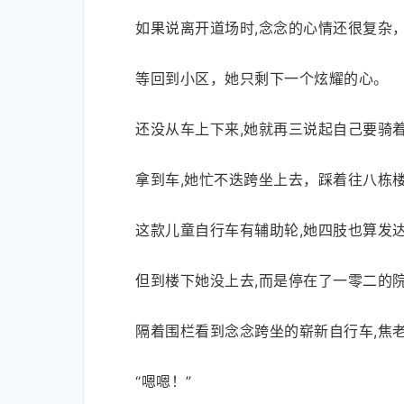
如果说离开道场时,念念的心情还很复杂
等回到小区，她只剩下一个炫耀的心。
还没从车上下来,她就再三说起自己要骑
拿到车,她忙不迭跨坐上去，踩着往八栋
这款儿童自行车有辅助轮,她四肢也算发达
但到楼下她没上去,而是停在了一零二的
隔着围栏看到念念跨坐的崭新自行车,焦老
“嗯嗯！”