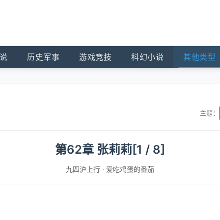
说
历史军事
游戏竞技
科幻小说
其他类型
主题：
第62章 张莉莉[1 / 8]
九四沪上行
·
爱吃鸡蛋的番茄