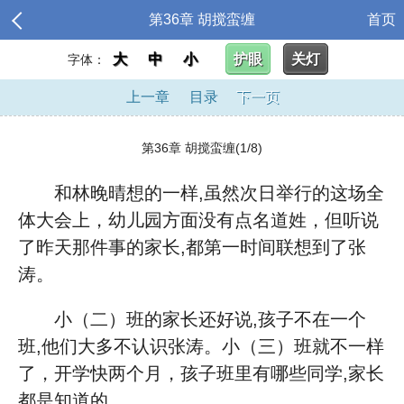
第36章 胡搅蛮缠
首页
大
中
小
护眼
关灯
字体：
上一章
目录
下一页
第36章 胡搅蛮缠(1/8)
和林晚晴想的一样,虽然次日举行的这场全
体大会上，幼儿园方面没有点名道姓，但听说
了昨天那件事的家长,都第一时间联想到了张
涛。
小（二）班的家长还好说,孩子不在一个
班,他们大多不认识张涛。小（三）班就不一样
了，开学快两个月，孩子班里有哪些同学,家长
都是知道的。