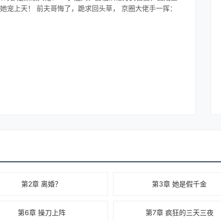
 她宠上天！ 前夫哥悔了，跪求回头草， 京圈大佬手一挥：
第2章 离婚？
第3章 她是假千金
第6章 操刀上阵
第7章 疯狂的三天三夜