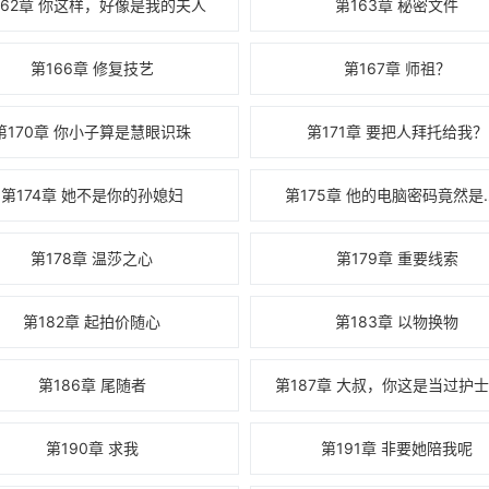
162章 你这样，好像是我的夫人
第163章 秘密文件
第166章 修复技艺
第167章 师祖？
第170章 你小子算是慧眼识珠
第171章 要把人拜托给我？
第174章 她不是你的孙媳妇
第175章 他的电脑密码竟然是
第178章 温莎之心
第179章 重要线索
第182章 起拍价随心
第183章 以物换物
第186章 尾随者
第187章 大叔，你这是当过护
第190章 求我
第191章 非要她陪我呢