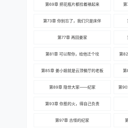
第69章 把花瓶片都捡着裱起来
第
第73章 你别忘了，我们只是床伴
第77章 再回姜家
第81章 可以帮你，给他迁个坟
第8
第85章 姜小姐就是云顶餐厅的老板
第
第89章 隐世大家——纪家
第93章 你惹的火，得自己负责
第97章 古怪的纪家