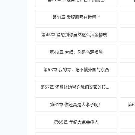
第41章 发腹肌照在微博上
第45章 没想到你居然这么拜金物质！
第49章 大叔，你是乌鸦嘴嘛
第53章 我的胃，吃不惯外国的东西
第57章 还想让她冒充我们安家的孩子？
第61章 你还真是大孝子啊！
第
第65章 年纪大点会疼人