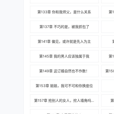
第133章 你和我师父，是什么关系
第
第137章 不巧的是，被我抓包了
第141章 偏见，或许就是先入为主
第145章 我的男人应该独属于我
第
第149章 这订婚自然也不作数！
第153章 姐姐，我可不可和你换座位
第157章 抢别人的女人，挖人墙角吗？
第