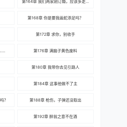
第164章 我们两家刚订婚，应该多走动
第168章 你是要我画蛇添足吗？
第172章 求你，别收手
……
第176章 满脑子黄色废料
第180章 我带你去见引路人
第184章 这事他做不了主
士吗？
第188章 枪伤，子弹还没取出
第192章 醉翁之意不在酒