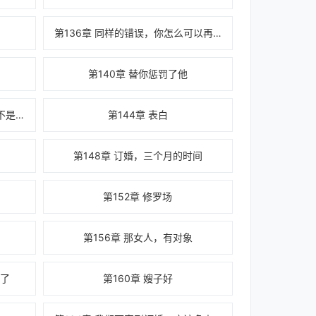
第136章 同样的错误，你怎么可以再犯
第140章 替你惩罚了他
第143章 当年救了你的人，其实不是我！
第144章 表白
第148章 订婚，三个月的时间
第152章 修罗场
第156章 那女人，有对象
来了
第160章 嫂子好