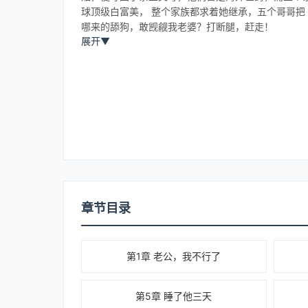
球顶级白富美， 整个家族都求着她继承，五个哥哥把
哪来的舔狗，敢觊觎我老婆？打断腿，赶走！
展开
▼
章节目录
第1章 老公，我不行了
第5章 睡了他三天