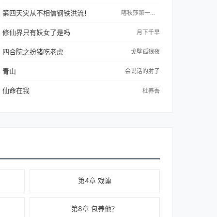
第四天灾从不相信钢铁洪流！
喀秋莎第一可爱
修仙界只有妖女了是吗
月下千早
四合院之扮猪吃老虎
戈壁孤狼夜
青山
会说话的肘子
仙命在我
杜养吾
第4章 戏谑
第8章 包养他？