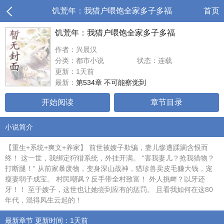
饥荒年：我猎户喂饱全家多子多福
首页
饥荒年：我猎户喂饱全家多子多福
作者：兴晨汉
分类：都市小说
状态：连载
更新：1天前
最新：
第534章 不可能察觉到
开始阅读
章节目录
小说简介
【重生+系统+爽文+养家】 前世被嫂子欺骗，妻儿惨遭蹂躏含恨而
终！ 这一世，我绑定狩猎系统，外挂开满。 “害我妻儿？抢我猎物？
打断腿！” 从前家暴废物，变身深山战神，猎珍兽卖皮毛赚大钱，宠
瘦妻弱子成宝。 村民嘲讽？反手带全村致富！ 外人挑衅？以牙还
牙！！ 至于嫂子，这世也让她尝到应有的惩罚。 且看我如何在这80
年代，混得风生云起的！
最新章节 更新时间：1天前