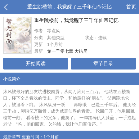
重生跳楼前，我觉醒了三千年仙帝记忆
首页
重生跳楼前，我觉醒了三千年仙帝记忆
作者：零点风
分类：其他类型
状态：连载
更新：1个月前
最新：
第一千零七章 大结局
开始阅读
章节目录
小说简介
沐风被最好的朋友坑进校园贷，从两万滚到三百万。 他站在五楼窗
口，楼下全是看戏的债主、同学，和他最好的“朋友”。 父亲跪地求
人，被逼着下跪。 沐风纵身一跃——再睁眼，已是三千年后。 他历经
三千劫，脚踏亿万骸骨，成为威震仙界的青帝。 轮回门开，他重回跳
楼前一刻。 看着楼下的父亲，他笑了。 一脚踢碎仇人膝盖，一手抱起
老父：“爸，咱们回家。欠的钱，我让他们百倍还。”
最新章节 更新时间：1个月前