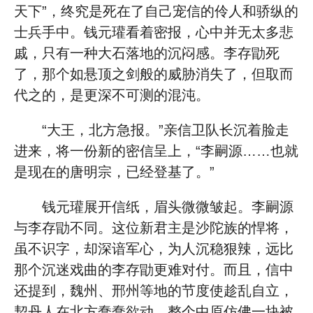
天下”，终究是死在了自己宠信的伶人和骄纵的
士兵手中。钱元瓘看着密报，心中并无太多悲
戚，只有一种大石落地的沉闷感。李存勖死
了，那个如悬顶之剑般的威胁消失了，但取而
代之的，是更深不可测的混沌。
“大王，北方急报。”亲信卫队长沉着脸走
进来，将一份新的密信呈上，“李嗣源……也就
是现在的唐明宗，已经登基了。”
钱元瓘展开信纸，眉头微微皱起。李嗣源
与李存勖不同。这位新君主是沙陀族的悍将，
虽不识字，却深谙军心，为人沉稳狠辣，远比
那个沉迷戏曲的李存勖更难对付。而且，信中
还提到，魏州、邢州等地的节度使趁乱自立，
契丹人在北方蠢蠢欲动，整个中原仿佛一块被