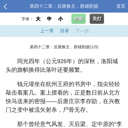
第四十二章：后唐换主，群雄割据
首页
大
中
小
护眼
关灯
字体：
上一章
目录
下一页
第四十二章：后唐换主，群雄割据(1/3)
同光四年（公元926年）的深秋，洛阳城
头的旗帜换得比落叶还要频繁。
钱元瓘坐在杭州王府的书房中，指尖轻轻
敲击着案几。案上摆着的，正是数日前从北方
快马送来的密报——后唐庄宗李存勖，在兴教
门之变中被流矢射杀，尸骨无存。
那个曾经意气风发、灭后梁、定中原的“李