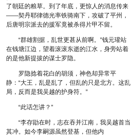
了朝廷的粮草。到了年底，更惊人的消息传来
——契丹耶律德光率铁骑南下，攻破了平州，
后唐明宗派去的援军竟被杀得片甲不留。
“群雄割据，乱世更甚从前啊。”钱元瓘站
在钱塘江边，望着滚滚东逝的江水，身旁站着
的是他新提拔的谋士罗隐。
罗隐捻着花白的胡须，神色却异常平
静：“大王，乱是乱了，但乱的只是北方。这乱
局，反而是我吴越的护身符。”
“此话怎讲？”
“李存勖在时，志在吞并江南，我吴越首当
其冲。如今李嗣源虽然登基，但他内