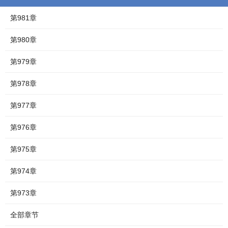
第981章
第980章
第979章
第978章
第977章
第976章
第975章
第974章
第973章
全部章节