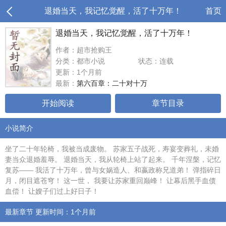
退婚当天，我记忆觉醒，活了十万年！
首页
退婚当天，我记忆觉醒，活了十万年！
作者：超市抢购王
分类：都市小说
状态：连载
更新：1个月前
最新：
第六百章：二十对十万
开始阅读
章节目录
小说简介
坐了二十年轮椅，我被当成废物。 苏家五子战死，寿宴变葬礼，未婚
妻当众退婚羞辱。 退婚当天，我从轮椅上站了起来。 千年涅槃，记忆
复苏—— 我活了十万年，曾与女娲造人、和嬴政称兄道弟！ 弹指碎日
月，闭目遮苍穹！ 这一世， 我要让苏家重回巅峰！ 让幕后黑手血债
血偿！ 让嫂子们过上好日子！
最新章节 更新时间：1个月前