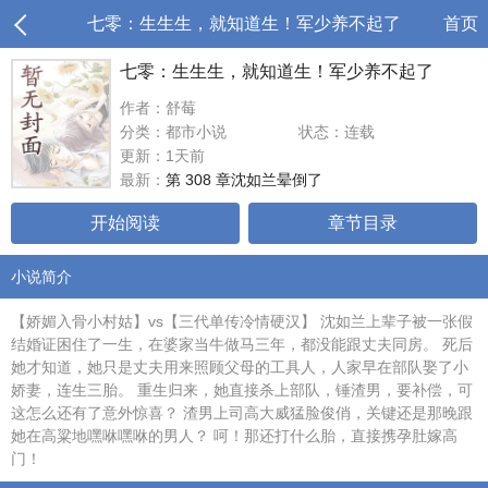
七零：生生生，就知道生！军少养不起了
首页
七零：生生生，就知道生！军少养不起了
作者：舒莓
分类：都市小说
状态：连载
更新：1天前
最新：
第 308 章沈如兰晕倒了
开始阅读
章节目录
小说简介
【娇媚入骨小村姑】vs【三代单传冷情硬汉】 沈如兰上辈子被一张假
结婚证困住了一生，在婆家当牛做马三年，都没能跟丈夫同房。 死后
她才知道，她只是丈夫用来照顾父母的工具人，人家早在部队娶了小
娇妻，连生三胎。 重生归来，她直接杀上部队，锤渣男，要补偿，可
这怎么还有了意外惊喜？ 渣男上司高大威猛脸俊俏，关键还是那晚跟
她在高粱地嘿咻嘿咻的男人？ 呵！那还打什么胎，直接携孕肚嫁高
门！