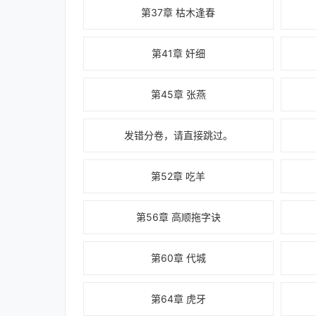
第37章 枯木逢春
第41章 奸细
第45章 张燕
发错分卷，请直接跳过。
第52章 吃羊
第56章 高顺拖字诀
第60章 代城
第64章 虎牙