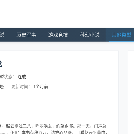
说
历史军事
游戏竞技
科幻小说
其他类型
龙
型
状态：
连载
之怒
更新时间：
1个月前
月，赵云刚过二八，呼朋唤友，约架乡邻。那一天，门声急
…..（PS：本书存稿百万，请放心品鉴，且看赵云平黄巾，