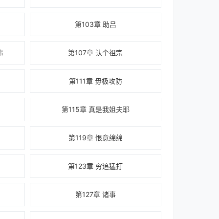
第103章 助吕
事
第107章 认个祖宗
第111章 毋极攻防
第115章 真是我姐夫耶
第119章 恨意绵绵
第123章 穷追猛打
第127章 诸事