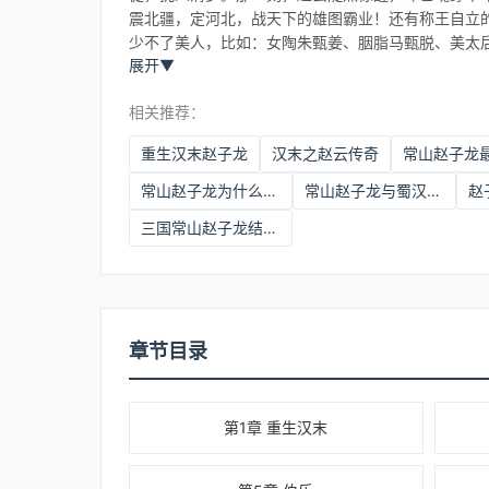
震北疆，定河北，战天下的雄图霸业！还有称王自立
少不了美人，比如：女陶朱甄姜、胭脂马甄脱、美太
展开
▼
相关推荐：
重生汉末赵子龙
汉末之赵云传奇
常山赵子龙为什么跟刘备
常山赵子龙与蜀汉的关系
赵
三国常山赵子龙结局如何
章节目录
第1章 重生汉末