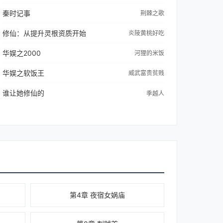
秦时记事
荆棘之歌
修仙：从提升灵根资质开始
炎陵黄桃好吃
华娱之2000
河狸的米饭
华娱之软饭王
威武富贵贫贱
谁让她修仙的
季越人
第4章 夜宿女娲庙