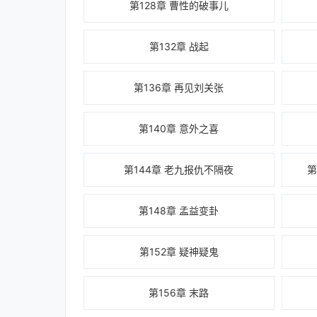
第128章 曹性的破事儿
第132章 战起
第136章 再见刘关张
第140章 意外之喜
第144章 老九报仇不隔夜
第
第148章 孟益变卦
第152章 疑神疑鬼
第156章 末路