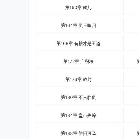
第160章 麟儿
第164章 灵丘暗归
第168章 有粮才是王道
第172章 广积粮
第176章 敕封
第180章 不言胜负
第184章 皇帝失踪
第188章 雒阳深泽