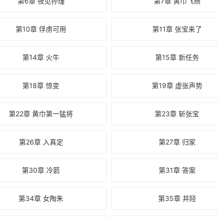
第6章 夜见孙瑾
第7章 黄巾飞燕
第10章 俘虏可用
第11章 张宝来了
第14章 火牛
第15章 新任务
第18章 惊变
第19章 虚张声势
第22章 黄巾第一猛将
第23章 斩张宝
第26章 入真定
第27章 归家
第30章 冷箭
第31章 答案
第34章 女陶朱
第35章 井陉