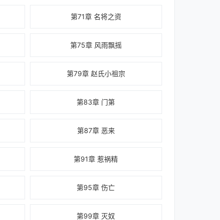
第71章 名将之资
第75章 风雨飘摇
第79章 赵氏小祖宗
第83章 门第
第87章 恶来
第91章 惹祸精
第95章 伤亡
第99章 灭奴