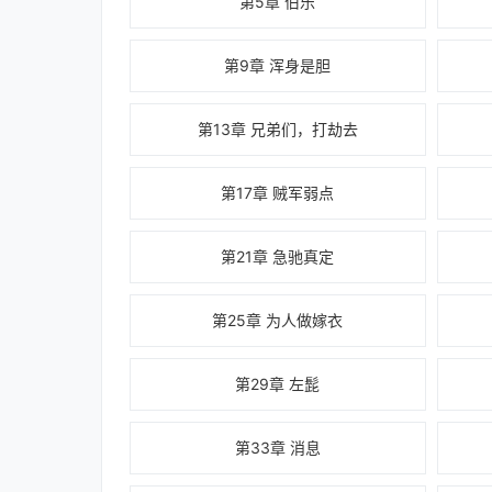
第5章 伯乐
第9章 浑身是胆
第13章 兄弟们，打劫去
第17章 贼军弱点
第21章 急驰真定
第25章 为人做嫁衣
第29章 左髭
第33章 消息