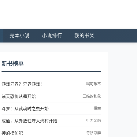
完本小说
小说排行
我的书架
新书榜单
游戏异界？异界游戏！
喝可乐不
诸天恐怖从蛊开始
三维的乱象
斗罗：从武魂时之虫开始
棋解
成仙，从外放驻守大湾村开始
行为金融
神的模仿犯
青衫取醉