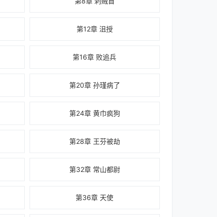
第8章 刺贼首
第12章 沮授
第16章 败追兵
第20章 孙瑾病了
第24章 黄巾疯狗
第28章 王芬被劫
第32章 常山都尉
第36章 天使