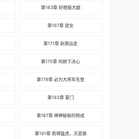
第163章 好想报大腿
第167章 逆女
第171章 赵雨出走
第175章 何婉下决心
第179章 必为大将军先登
第183章 夏门
第187章 神神秘秘的杨成
第191章 若得猛虎，灭恶狼