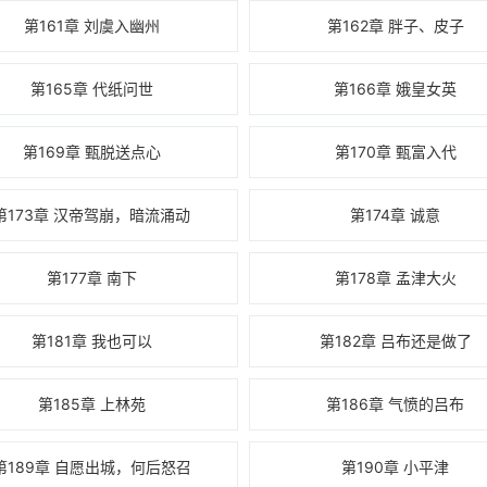
第161章 刘虞入幽州
第162章 胖子、皮子
第165章 代纸问世
第166章 娥皇女英
第169章 甄脱送点心
第170章 甄富入代
第173章 汉帝驾崩，暗流涌动
第174章 诚意
第177章 南下
第178章 孟津大火
第181章 我也可以
第182章 吕布还是做了
第185章 上林苑
第186章 气愤的吕布
第189章 自愿出城，何后怒召
第190章 小平津