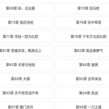
第69章 赵、吕出塞
第70章 回马枪
第73章 骑兵场地
第74章 空中草原
第77章 冲冠一怒为红颜
第78章 千军万马迎红颜
第81章 悲催苏双，甄逸北上
第82章 我这暴脾气
第85章 天堂与地狱
第86章 施粥
第89章 大婚
第90章 吕布来信
第93章 天不收吾战不休
第94章 危战
第97章 雁门关外
第98章 一刀之威