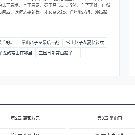
的陈王袁术、齐王袁绍、秦王吕布……当然，有了英雄，自然
后何后、张济之妻邹氏、才女蔡文姬、徐州糜绿绮、师姑赵
常山赵子龙最后的结局
常山赵子龙最后一战
常山赵子龙夏侯轻衣
子龙的常山在哪里
三国时期常山赵子龙的常山是哪里
第2章 离家救兄
第3章 常山国