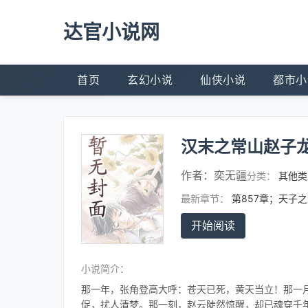
达官小说网
首页
玄幻小说
仙侠小说
都市小
汉末之常山赵子
作者：
奕无疆
分类：
其他类
最新章节：
第857章；天子
开始阅读
小说简介：
那一年，张角登高大呼：苍天已死，黄天当立！那一
促，扰人清梦。那一刻，赵云陡然惊醒，却已魂穿千年