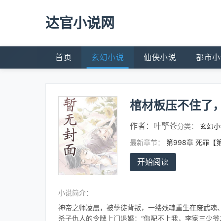
达官小说网
首页
玄幻小说
仙侠小说
都市小
棺材板压不住了
作者：
叶擎苍
分类：
玄幻小
最新章节：
第998章 死罪【
开始阅读
小说简介：
神帝之师凌晨，被孽徒背叛，一缕残魂重生在废武魂
杀子仇人的令牌上门退婚：“你配不上我，李家三少爷