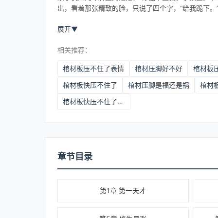
出，看着那张精致的脸，只说了四个字，“给我跪下。
展开
▼
相关推荐：
棺材板压不住了表情
棺材压脚好不好
棺材板
棺材板快压不住了
棺材压脚是福还是祸
棺材板快压不住了是什么意思
章节目录
第1章 第一天才