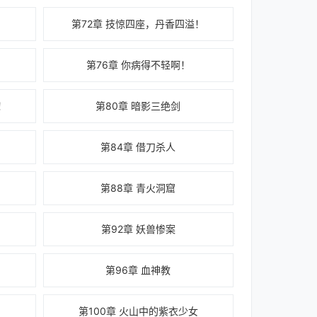
第72章 技惊四座，丹香四溢！
第76章 你病得不轻啊！
！
第80章 暗影三绝剑
第84章 借刀杀人
第88章 青火洞窟
第92章 妖兽惨案
第96章 血神教
第100章 火山中的紫衣少女