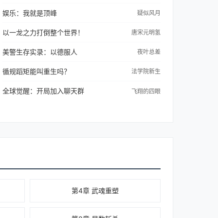
娱乐：我就是顶峰
疑似风月
以一龙之力打倒整个世界！
唐宋元明氢
美警生存实录：以德服人
夜叶总差
循规蹈矩能叫重生吗？
法学院新生
全球觉醒：开局加入聊天群
飞翔的四眼
第4章 武魂重塑