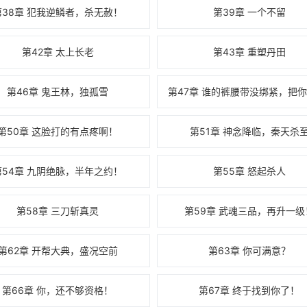
第38章 犯我逆鳞者，杀无赦！
第39章 一个不留
第42章 太上长老
第43章 重塑丹田
第46章 鬼王林，独孤雪
第50章 这脸打的有点疼啊！
第51章 神念降临，秦天杀
第54章 九阴绝脉，半年之约！
第55章 怒起杀人
第58章 三刀斩真灵
第59章 武魂三品，再升一级
第62章 开帮大典，盛况空前
第63章 你可满意？
第66章 你，还不够资格！
第67章 终于找到你了！