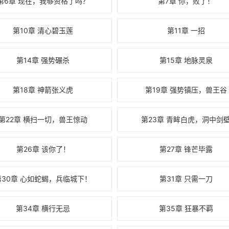
第6章 现在，我够资格了吗？
第7章 你，败了！
第10章 清心碧玉莲
第11章 一招
第14章 强势碾杀
第15章 地脉灵泉
第18章 神箭张义虎
第19章 强势镇压，兽王谷
第22章 横扫一切，兽王惊动
第23章 青眸白虎，洞中剑
第26章 该你了！
第27章 锋芒毕露
第30章 心如蛇蝎，兵临城下！
第31章 只需一刀
第34章 横行无忌
第35章 狂暴不羁