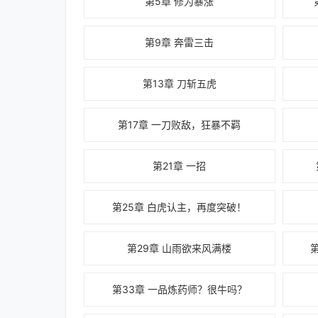
第5章 修为暴涨
第9章 奔雷三击
第13章 刀斩五虎
第17章 一刀败敌，狂暴不羁
第21章 一招
第25章 白虎认主，再度突破！
第29章 山雨欲来风满楼
第33章 一品炼药师？很牛吗？