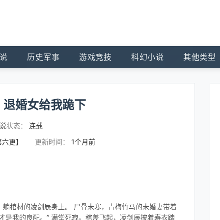
说
历史军事
游戏竞技
科幻小说
其他类型
，退婚女给我跪下
说
状态：
连载
第六更】
更新时间：
1个月前
、躺棺材的凌剑辰身上。 尸骨未寒，青梅竹马的未婚妻带着
才是我的良配。” 满堂死寂。棺盖飞起，凌剑辰披着寿衣踏