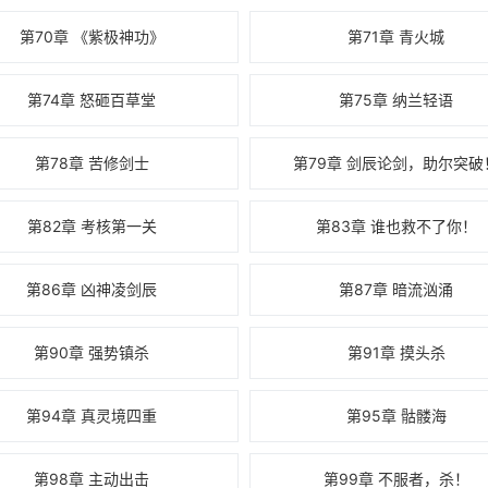
第70章 《紫极神功》
第71章 青火城
第74章 怒砸百草堂
第75章 纳兰轻语
第78章 苦修剑士
第79章 剑辰论剑，助尔突破
第82章 考核第一关
第83章 谁也救不了你！
第86章 凶神凌剑辰
第87章 暗流汹涌
第90章 强势镇杀
第91章 摸头杀
第94章 真灵境四重
第95章 骷髅海
第98章 主动出击
第99章 不服者，杀！