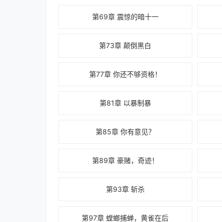
第69章 震惊的暗十一
第73章 颠倒黑白
第77章 你还不够资格！
第81章 以暴制暴
第85章 你有意见？
第89章 豪赌，奇迹！
第93章 斩杀
第97章 螳螂捕蝉，黄雀在后