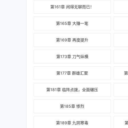
第161章 闲得无聊而已！
第165章 大赚一笔
第169章 再度提升
第173章 刀气纵横
第177章 群雄汇聚
第
第181章 临阵点拨，全面碾压
第185章 惨烈
第189章 九阴寒毒
第