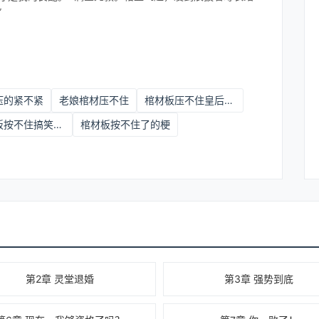
”
压的紧不紧
老娘棺材压不住
棺材板压不住皇后回来护崽了短剧
棺材板按不住搞笑视频
棺材板按不住了的梗
第2章 灵堂退婚
第3章 强势到底