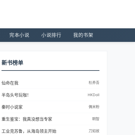
完本小说
小说排行
我的书架
新书榜单
仙命在我
杜养吾
半岛头号玩咖！
HKDoll
秦时小说家
偶米粉
重生鉴宝：我真没想当专家
眀智
工业克苏鲁，从海岛领主开始
刀如故