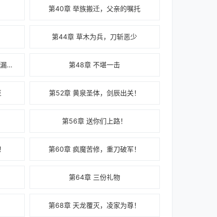
第40章 举族搬迁，父亲的嘱托
第44章 草木为兵，刀斩恶少
第47章 谁的裤腰带没绑紧，把你漏出来了？
第48章 不堪一击
至
第52章 黄泉圣体，剑辰出关！
第56章 送你们上路！
！
第60章 疯魔苦修，重刀破军！
第64章 三份礼物
第68章 天龙覆灭，凌家为尊！