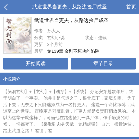
武道世界当更夫，从路边捡尸成圣
首页
武道世界当更夫，从路边捡尸成圣
作者：孙大人
分类：玄幻小说
状态：连载
更新：2个月前
最新：
第139章 金刚不坏功的陷阱
开始阅读
章节目录
小说简介
【脑洞玄幻】+【玄幻】+【魂穿】+【系统】 孙记安穿越数年后，终
于明白了一个事实。 他并非是气运之子，根骨底下，家境贫困。 为了
活下去，无奈之下只能选择成为一名打更人。 这是一个命比纸薄，武
道至上的世界。 夜晚更是群魔乱舞，打更人就是负责盯梢放风的。 本
以为这辈子就这样了，可当他在路边捡到一具尸体，伸手触摸的时
候，一切都变了。 【采取到肉身天赋：龙精虎猛】 自此，根骨逆转，
踏上武道之路！ 差役，差