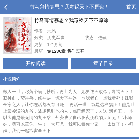
竹马薄情寡恩？我毒祸天下不原谅！
首页
竹马薄情寡恩？我毒祸天下不原谅！
作者：无风
分类：历史军事
状态：连载
更新：1个月前
最新：
第1236章 我们离开
开始阅读
章节目录
小说简介
救人一世，尽落个满门抄斩，再世为人，她要逆天改命，毒祸天下！
获神剑，契神兽，修神诀，炼天下神器！欺我者亡！虐我者死！诛我
全家之人，让你连活都没有可能！ 再活一世，就是这样猖狂！他是世
上最冷漠的九爷，战场见到他的人，都已经死了，人送“活阎王”。 本
以为他是最无情的九王爷，却变成了自己夜夜变狼的大师兄！ “小师
妹，我可以罩你一生！” “大师兄，我可以毒你全家！” “太好了！小师
妹，我们一起祸害全天下