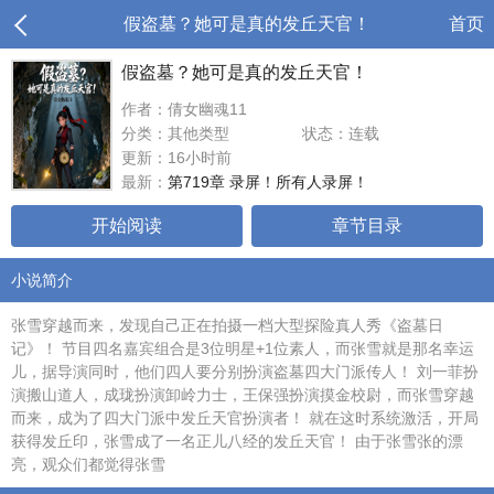
假盗墓？她可是真的发丘天官！
首页
假盗墓？她可是真的发丘天官！
作者：倩女幽魂11
分类：其他类型
状态：连载
更新：16小时前
最新：
第719章 录屏！所有人录屏！
开始阅读
章节目录
小说简介
张雪穿越而来，发现自己正在拍摄一档大型探险真人秀《盗墓日
记》！ 节目四名嘉宾组合是3位明星+1位素人，而张雪就是那名幸运
儿，据导演同时，他们四人要分别扮演盗墓四大门派传人！ 刘一菲扮
演搬山道人，成珑扮演卸岭力士，王保强扮演摸金校尉，而张雪穿越
而来，成为了四大门派中发丘天官扮演者！ 就在这时系统激活，开局
获得发丘印，张雪成了一名正儿八经的发丘天官！ 由于张雪张的漂
亮，观众们都觉得张雪