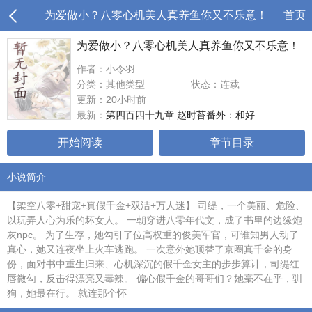
为爱做小？八零心机美人真养鱼你又不乐意！
首页
为爱做小？八零心机美人真养鱼你又不乐意！
作者：小令羽
分类：其他类型
状态：连载
更新：20小时前
最新：
第四百四十九章 赵时苔番外：和好
开始阅读
章节目录
小说简介
【架空八零+甜宠+真假千金+双洁+万人迷】 司缇，一个美丽、危险、
以玩弄人心为乐的坏女人。 一朝穿进八零年代文，成了书里的边缘炮
灰npc。 为了生存，她勾引了位高权重的俊美军官，可谁知男人动了
真心，她又连夜坐上火车逃跑。 一次意外她顶替了京圈真千金的身
份，面对书中重生归来、心机深沉的假千金女主的步步算计，司缇红
唇微勾，反击得漂亮又毒辣。 偏心假千金的哥哥们？她毫不在乎，驯
狗，她最在行。 就连那个怀