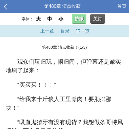
第480章 清点收获！
首页
大
中
小
护眼
关灯
字体：
上一章
目录
下一页
第480章 清点收获！(1/3)
观众们玩归玩，闹归闹，但弹幕还是诚实
地刷了起来：
“买买买！！！”
“给我来十斤狼人王里脊肉！要肋排那
块！”
“吸血鬼獠牙有没有现货？我想做条哥特风