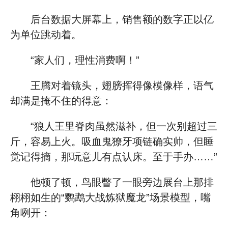
后台数据大屏幕上，销售额的数字正以亿
为单位跳动着。
“家人们，理性消费啊！”
王腾对着镜头，翅膀挥得像模像样，语气
却满是掩不住的得意：
“狼人王里脊肉虽然滋补，但一次别超过三
斤，容易上火。吸血鬼獠牙项链确实帅，但睡
觉记得摘，那玩意儿有点认床。至于手办……”
他顿了顿，鸟眼瞥了一眼旁边展台上那排
栩栩如生的“鹦鹉大战炼狱魔龙”场景模型，嘴
角咧开：