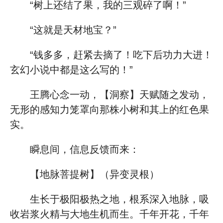
“树上还结了果，我的三观碎了啊！”
“这就是天材地宝？”
“钱多多，赶紧去摘了！吃下后功力大进！
玄幻小说中都是这么写的！”
王腾心念一动，【洞察】天赋随之发动，
无形的感知力笼罩向那株小树和其上的红色果
实。
瞬息间，信息反馈而来：
【地脉菩提树】（异变灵根）
生长于极阳极热之地，根系深入地脉，吸
收岩浆火精与大地生机而生。千年开花，千年