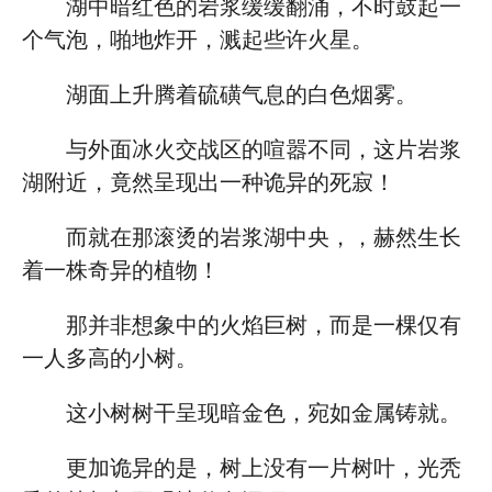
湖中暗红色的岩浆缓缓翻涌，不时鼓起一
个气泡，啪地炸开，溅起些许火星。
湖面上升腾着硫磺气息的白色烟雾。
与外面冰火交战区的喧嚣不同，这片岩浆
湖附近，竟然呈现出一种诡异的死寂！
而就在那滚烫的岩浆湖中央，，赫然生长
着一株奇异的植物！
那并非想象中的火焰巨树，而是一棵仅有
一人多高的小树。
这小树树干呈现暗金色，宛如金属铸就。
更加诡异的是，树上没有一片树叶，光秃