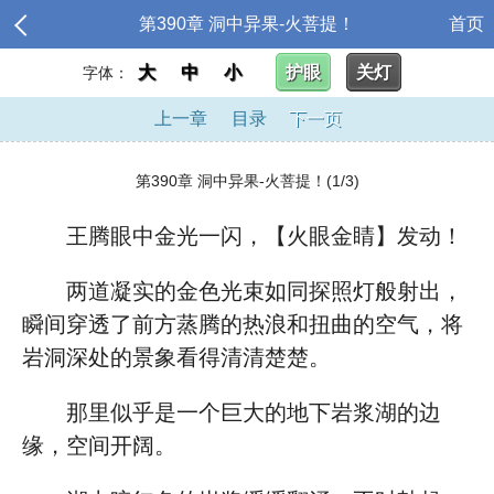
第390章 洞中异果-火菩提！
首页
大
中
小
护眼
关灯
字体：
上一章
目录
下一页
第390章 洞中异果-火菩提！(1/3)
王腾眼中金光一闪，【火眼金睛】发动！
两道凝实的金色光束如同探照灯般射出，
瞬间穿透了前方蒸腾的热浪和扭曲的空气，将
岩洞深处的景象看得清清楚楚。
那里似乎是一个巨大的地下岩浆湖的边
缘，空间开阔。