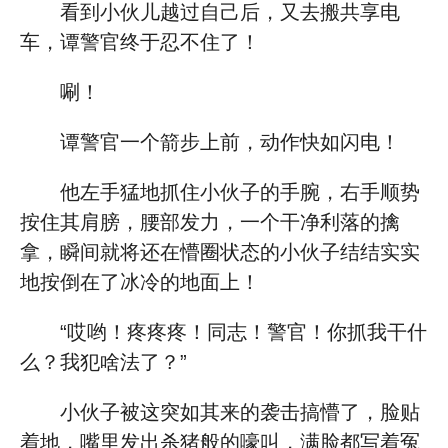
看到小伙儿越过自己后，又去搬共享电
车，谭警官终于忍不住了！
唰！
谭警官一个箭步上前，动作快如闪电！
他左手猛地抓住小伙子的手腕，右手顺势
按住其肩膀，腰部发力，一个干净利落的擒
拿，瞬间就将还在懵圈状态的小伙子结结实实
地按倒在了冰冷的地面上！
“哎哟！疼疼疼！同志！警官！你抓我干什
么？我犯啥法了？”
小伙子被这突如其来的袭击搞懵了，脸贴
着地，嘴里发出杀猪般的嚎叫，满脸都写着冤