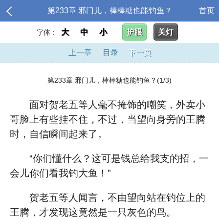
第233章 邪门儿，棒棒糖也能钓鱼？
首页
大
中
小
护眼
关灯
字体：
上一章
目录
下一页
第233章 邪门儿，棒棒糖也能钓鱼？(1/3)
面对贺老五等人毫不掩饰的嘲笑，外卖小
哥脸上有些挂不住，不过，当望向身旁的王腾
时，自信瞬间起来了。
“你们懂什么？这可是钱总给我支的招，一
会儿你们看我钓大鱼！”
贺老五等人闻言，不由望向站在钓位上的
王腾，才发现这竟然是一只灰色的鸟。