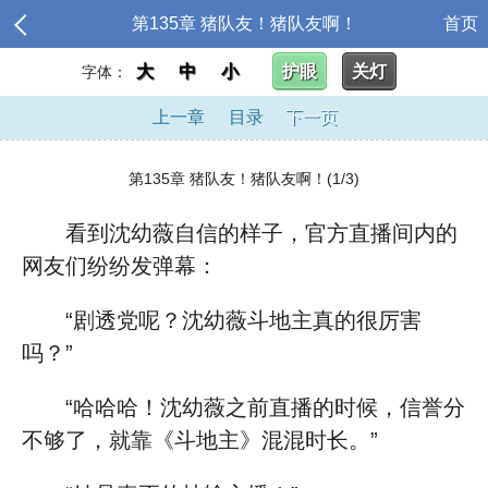
第135章 猪队友！猪队友啊！
首页
大
中
小
护眼
关灯
字体：
上一章
目录
下一页
第135章 猪队友！猪队友啊！(1/3)
看到沈幼薇自信的样子，官方直播间内的
网友们纷纷发弹幕：
“剧透党呢？沈幼薇斗地主真的很厉害
吗？”
“哈哈哈！沈幼薇之前直播的时候，信誉分
不够了，就靠《斗地主》混混时长。”