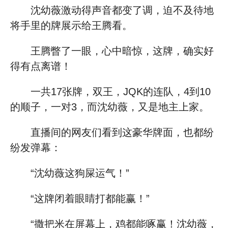
沈幼薇激动得声音都变了调，迫不及待地
将手里的牌展示给王腾看。
王腾瞥了一眼，心中暗惊，这牌，确实好
得有点离谱！
一共17张牌，双王，JQK的连队，4到10
的顺子，一对3，而沈幼薇，又是地主上家。
直播间的网友们看到这豪华牌面，也都纷
纷发弹幕：
“沈幼薇这狗屎运气！”
“这牌闭着眼睛打都能赢！”
“撒把米在屏幕上，鸡都能啄赢！沈幼薇，